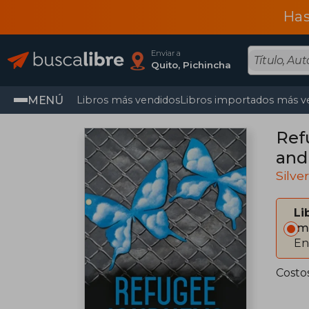
Has
Enviar a
Quito, Pichincha
MENÚ
Libros más vendidos
Libros importados más v
Ref
and
Silve
Li
Im
En
Costo