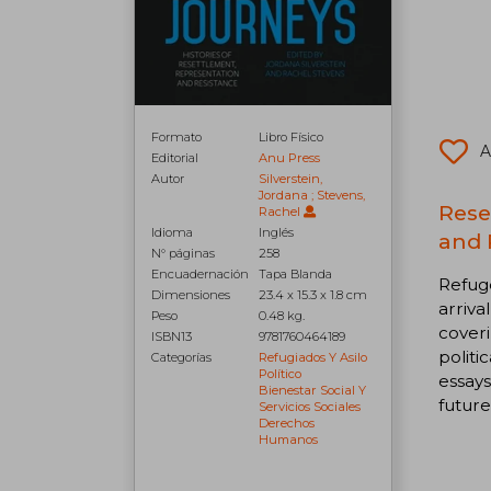
Formato
Libro Físico
A
Editorial
Anu Press
Autor
Silverstein,
Jordana ; Stevens,
Rese
Rachel
Idioma
Inglés
and 
N° páginas
258
Encuadernación
Tapa Blanda
Refug
Dimensiones
23.4 x 15.3 x 1.8 cm
arriva
Peso
0.48 kg.
coveri
ISBN13
9781760464189
politi
Categorías
Refugiados Y Asilo
Político
essays
Bienestar Social Y
future
Servicios Sociales
Derechos
Humanos