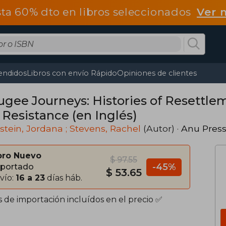
ta 60% dto en libros seleccionados
Ver 
endidos
Libros con envío Rápido
Opiniones de clientes
ugee Journeys: Histories of Resettle
 Resistance (en Inglés)
rstein, Jordana ; Stevens, Rachel
(Autor) ·
Anu Pres
bro Nuevo
$ 97.55
-45%
portado
$ 53.65
vío:
16 a 23
días háb.
s de importación incluídos en el precio ✅