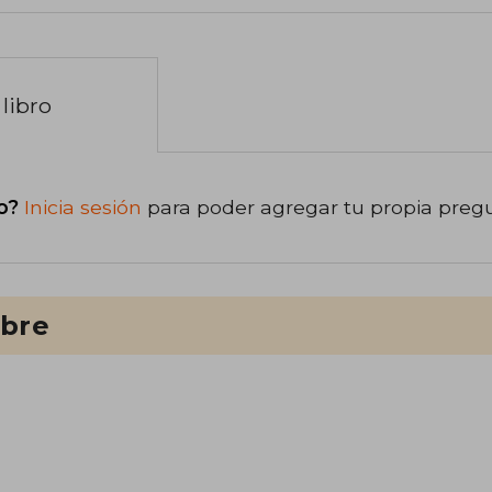
libro
o?
Inicia sesión
para poder agregar tu propia preg
ibre