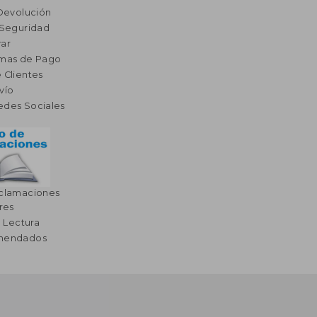
 Devolución
 Seguridad
ar
rmas de Pago
 Clientes
vío
edes Sociales
eclamaciones
res
a Lectura
omendados