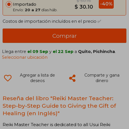
$ 50.16
-40%
Importado
$ 30.10
Envío:
20 a 27
días háb.
Costos de importación incluídos en el precio ✅
Comprar
Llega entre
el 09 Sep
y
el 22 Sep
a
Quito, Pichincha
.
Seleccionar ubicación
Agregar a lista de
Comparte y gana
deseos
dinero
Reseña del libro "Reiki Master Teacher:
Step-by-Step Guide to Giving the Gift of
Healing (en Inglés)"
Reiki Master Teacher is dedicated to all Usui Reiki