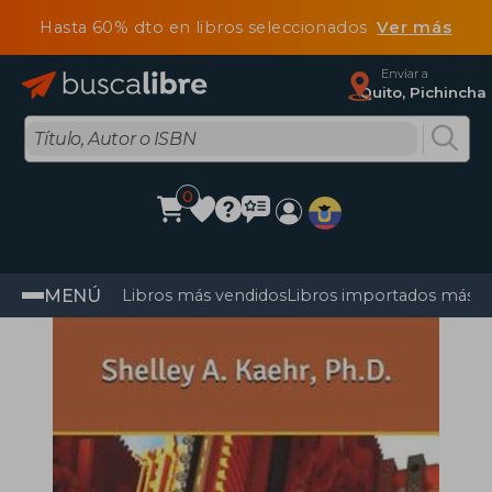
Hasta 60% dto en libros seleccionados
Ver más
Enviar a
Quito, Pichincha
0
MENÚ
Libros más vendidos
Libros importados más v