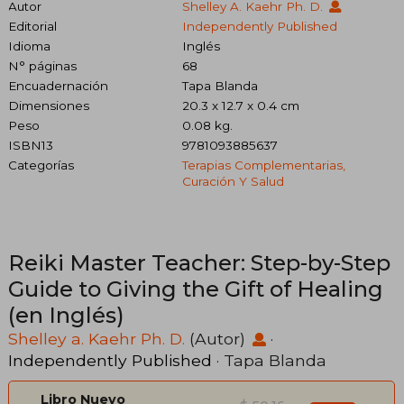
Autor
Shelley A. Kaehr Ph. D.
Editorial
Independently Published
Idioma
Inglés
N° páginas
68
Encuadernación
Tapa Blanda
Dimensiones
20.3 x 12.7 x 0.4 cm
Peso
0.08 kg.
ISBN13
9781093885637
Categorías
Terapias Complementarias,
Curación Y Salud
Reiki Master Teacher: Step-by-Step
Guide to Giving the Gift of Healing
(en Inglés)
Shelley a. Kaehr Ph. D.
(Autor)
·
Independently Published
· Tapa Blanda
Libro Nuevo