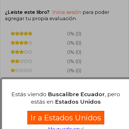
¿Leíste este libro?
Inicia sesión
para poder
agregar tu propia evaluación
.
0% (0)
0% (0)
0% (0)
0% (0)
0% (0)
Estás viendo
Buscalibre Ecuador
, pero
estás en
Estados Unidos
Preguntas frecuentes sobre el libro
Ir a Estados Unidos
¿El libro es original?