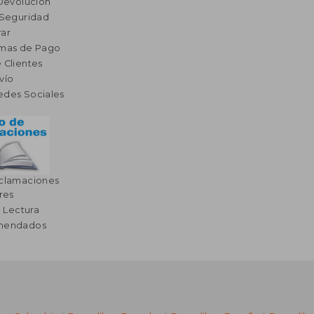
 Devolución
 Seguridad
ar
rmas de Pago
 Clientes
vío
edes Sociales
eclamaciones
res
a Lectura
omendados