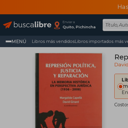
Has
Enviar a
Quito, Pichincha
MENÚ
Libros más vendidos
Libros importados más v
Repr
David
Li
Im
En
Costo