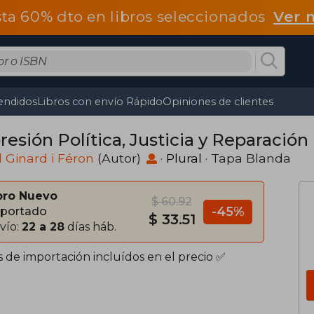
ta 60% dto en libros seleccionados
Ver 
endidos
Libros con envío Rápido
Opiniones de clientes
esión Política, Justicia y Reparación
 Ginard i Féron
(Autor)
·
Plural
· Tapa Blanda
bro Nuevo
$ 60.92
-45%
portado
$ 33.51
vío:
22 a 28
días háb.
s de importación incluídos en el precio ✅