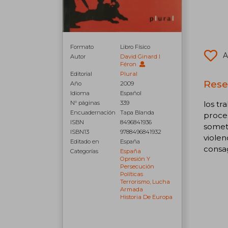
Formato
Libro Físico
A
Autor
David Ginard I
Féron
Editorial
Plural
Rese
Año
2009
Idioma
Español
los tr
N° páginas
339
Encuadernación
Tapa Blanda
proces
ISBN
8496841936
someti
ISBN13
9788496841932
violen
Editado en
España
consag
Categorías
España
Opresión Y
Persecución
Políticas
Terrorismo, Lucha
Armada
Historia De Europa