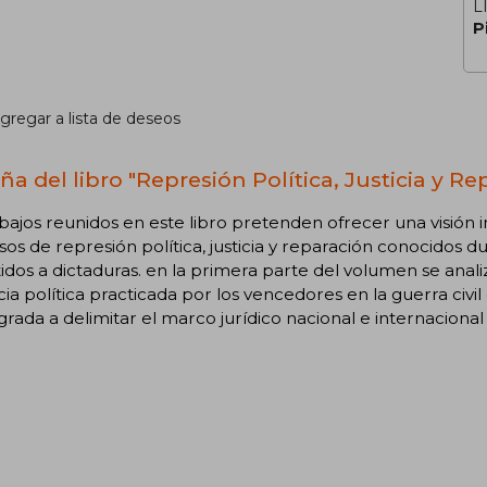
L
P
gregar a lista de deseos
ña del libro "Represión Política, Justicia y Re
abajos reunidos en este libro pretenden ofrecer una visión i
os de represión política, justicia y reparación conocidos dur
dos a dictaduras. en la primera parte del volumen se analiza
cia política practicada por los vencedores en la guerra civi
rada a delimitar el marco jurídico nacional e internacional d