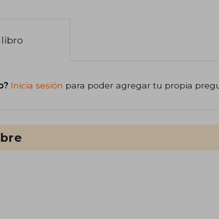
libro
o?
Inicia sesión
para poder agregar tu propia preg
ibre