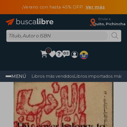
¡Verano con hasta 45% OFF!
Ver más
Enviar a
Quito, Pichincha
0
MENÚ
Libros más vendidos
Libros importados más v