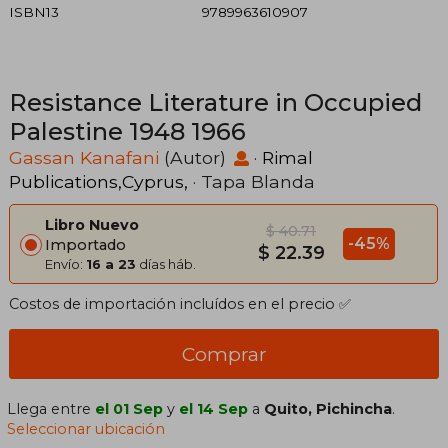
ISBN13
9789963610907
Resistance Literature in Occupied
Palestine 1948 1966
Gassan Kanafani
(Autor)
·
Rimal
Publications,Cyprus,
· Tapa Blanda
Libro Nuevo
$ 40.71
-45%
Importado
$ 22.39
Envío:
16 a 23
días háb.
Costos de importación incluídos en el precio ✅
Comprar
Llega entre
el 01 Sep
y
el 14 Sep
a
Quito, Pichincha
.
Seleccionar ubicación