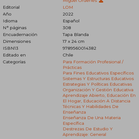
Miguel Órdenes
Editorial
LOM
Año
2022
Idioma
Español
N° páginas
308
Encuadernación
Tapa Blanda
Dimensiones
17 x 24 cm
ISBN13
9789560014382
Editado en
Chile
Categorías
Para Formación Profesional /
Prácticas
Para Fines Educativos Específicos
Sistemas Y Estructuras Educativos
Estrategias Y Políticas Educativas
Organización Y Gestión Educativa
Aprendizaje Abierto, Educación En
El Hogar, Educación A Distancia
Técnicas Y Habilidades De
Enseñanza
Enseñanza De Una Materia
Específica
Destrezas De Estudio Y
Aprendizaje: General