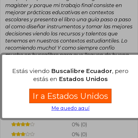
magister y porque mi trabajo final consiste en
mejorar prácticas educativas en contextos
escolares y presenta el libro una guía paso a paso
al como diseñar instrumentos y tomar las mejores
decisiones viendo los recursos y talentos que
tenemos en nuestros contextos estudiantiles. Lo
recomiendo mucho! Y como siempre confío
mucho en buscalibre para que lleguen de buena
forma mis libros.
Estás viendo
Buscalibre Ecuador
, pero
0
0
Esta opinión es útil
No es útil
estás en
Estados Unidos
¿Leíste este libro?
Inicia sesión
para poder
Ir a Estados Unidos
agregar tu propia evaluación
.
Me quedo aquí
100% (2)
0% (0)
0% (0)