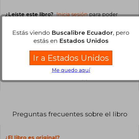
¿Leíste este libro?
Inicia sesión
para poder
agregar tu propia evaluación
.
Estás viendo
Buscalibre Ecuador
, pero
0% (0)
estás en
Estados Unidos
0% (0)
Ir a Estados Unidos
0% (0)
0% (0)
Me quedo aquí
0% (0)
Preguntas frecuentes sobre el libro
¿El libro es original?