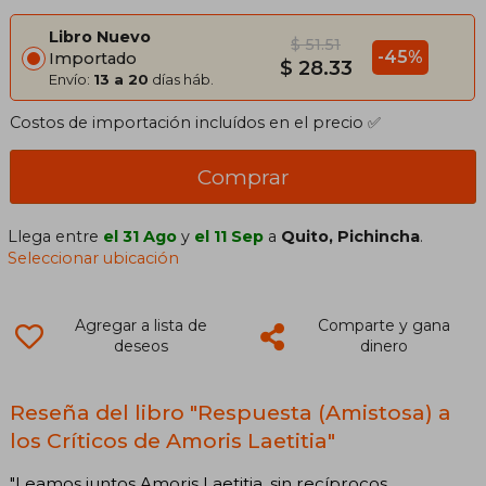
Libro Nuevo
$ 51.51
-45%
Importado
$ 28.33
Envío:
13 a 20
días háb.
Costos de importación incluídos en el precio ✅
Comprar
Llega entre
el 31 Ago
y
el 11 Sep
a
Quito, Pichincha
.
Seleccionar ubicación
Agregar a lista de
Comparte y gana
deseos
dinero
Reseña del libro "Respuesta (Amistosa) a
los Críticos de Amoris Laetitia"
"Leamos juntos Amoris Laetitia, sin recíprocos