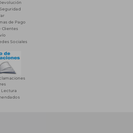
 Devolución
 Seguridad
ar
rmas de Pago
 Clientes
vío
edes Sociales
eclamaciones
res
a Lectura
omendados