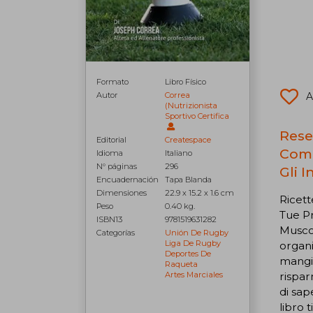
Formato
Libro Físico
A
Autor
Correa
(Nutrizionista
Sportivo Certifica
Rese
Editorial
Createspace
Comp
Idioma
Italiano
N° páginas
296
Gli I
Encuadernación
Tapa Blanda
Dimensiones
22.9 x 15.2 x 1.6 cm
Ricet
Peso
0.40 kg.
Tue Pr
ISBN13
9781519631282
Muscol
Categorías
Unión De Rugby
Liga De Rugby
organi
Deportes De
mangia
Raqueta
rispar
Artes Marciales
di sap
libro 