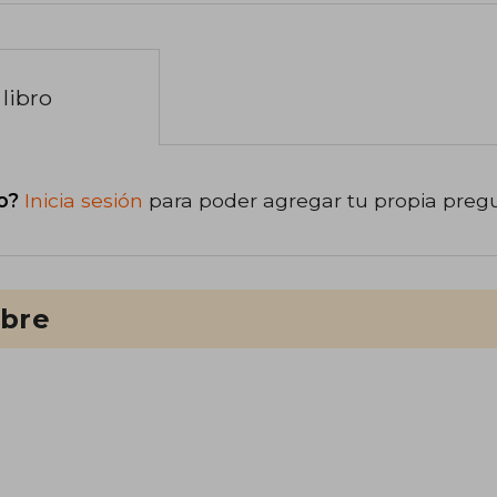
libro
o?
Inicia sesión
para poder agregar tu propia preg
ibre