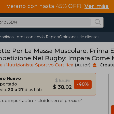
¡Verano con hasta 45% OFF!
Ver más
endidos
Libros con envío Rápido
Opiniones de clientes
ette Per La Massa Muscolare, Prima 
petizione Nel Rugby: Impara Come M
tazioni E Ridurre Gli Infortuni Nutrend
a (Nutrizionista Sportivo Certifica
(Autor)
·
Creat
bro Nuevo
$ 63.36
-40%
portado
$ 38.02
vío:
20 a 27
días háb.
s de importación incluídos en el precio ✅