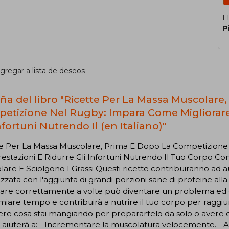
L
P
gregar a lista de deseos
ña del libro "Ricette Per La Massa Muscolare
etizione Nel Rugby: Impara Come Migliorare 
nfortuni Nutrendo Il (en Italiano)"
te Per La Massa Muscolare, Prima E Dopo La Competizione
estazioni E Ridurre Gli Infortuni Nutrendo Il Tuo Corpo Co
are E Sciolgono I Grassi Questi ricette contribuiranno ad 
zzata con l'aggiunta di grandi porzioni sane di proteine all
re correttamente a volte può diventare un problema ed è 
miare tempo e contribuirà a nutrire il tuo corpo per raggiung
ere cosa stai mangiando per preparartelo da solo o avere 
ti aiuterà a: - Incrementare la muscolatura velocemente. - A