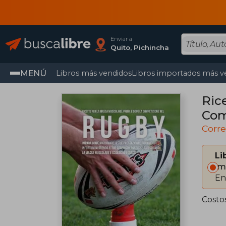
Enviar a
Quito, Pichincha
MENÚ
Libros más vendidos
Libros importados más v
Ric
Com
Pres
Corre
Li
Im
En
Costo