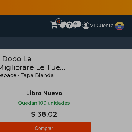
0
Mi Cuenta
E Dopo La
igliorare Le Tue
o Il (en Italiano)
espace
· Tapa Blanda
Libro Nuevo
Quedan 100 unidades
$ 38.02
Comprar