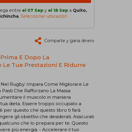
lega entre
el 07 Sep
y
el 18 Sep
a
Quito,
ichincha
.
Seleccionar ubicación
Comparte y gana dinero
, Prima E Dopo La
Le Tue Prestazioni E Ridurre
 Nel Rugby: Impara Come Migliorare Le
n Pasti Che Rafforzano La Massa
aumentare il muscolo in maniera
a tua dieta. Essere troppo occupato a
per questo che questo libro ti farà
ere gli obiettivi che desiderati. Assicurati
qualcuno che lo prepara per te. Questo
vere più energia. - Accelerare il tuo