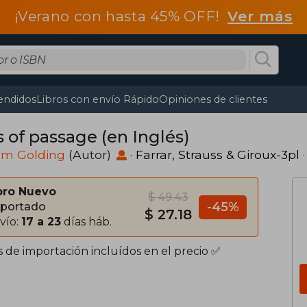
¡Verano con hasta 45% OFF!
Ver más
endidos
Libros con envío Rápido
Opiniones de clientes
s of passage (en Inglés)
am Golding
(Autor)
·
Farrar, Strauss & Giroux-3pl
·
bro Nuevo
$ 49.43
-45%
portado
$ 27.18
vío:
17 a 23
días háb.
s de importación incluídos en el precio ✅