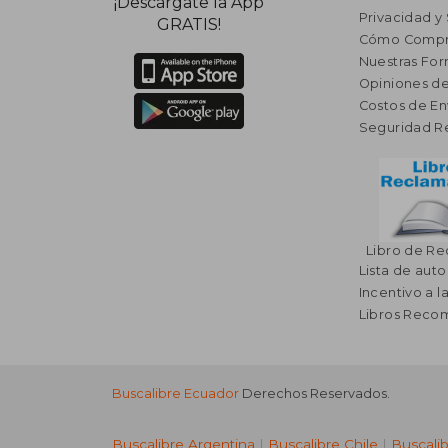
¡Descárgate la App
Privacidad y
GRATIS!
Cómo Compr
Nuestras Fo
Opiniones de
Costos de En
Seguridad R
Libro de R
Lista de auto
Incentivo a l
Libros Rec
Buscalibre Ecuador
Derechos Reservados.
Buscalibre Argentina
|
Buscalibre Chile
|
Buscali