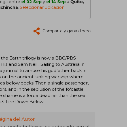
lega entre
el 02 Sep
y
el 14 Sep
a
Quito,
ichincha
.
Seleccionar ubicación
Comparte y gana dinero
 the Earth trilogy is now a BBC/PBS
s and Sam Neill. Sailing to Australia in
a journal to amuse his godfather back in
s on the ancient, sinking warship where
aces below decks. Then a single passenger,
rs, and in the seclusion of the fo'castle
 shame is a force deadlier than the sea
ers3. Fire Down Below
ágina del Autor
a y poeta británico, galardonado con el