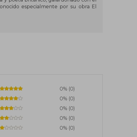
conocido especialmente por su obra El
0% (0)
0% (0)
0% (0)
0% (0)
0% (0)