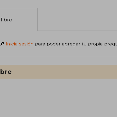
libro
o?
Inicia sesión
para poder agregar tu propia preg
ibre