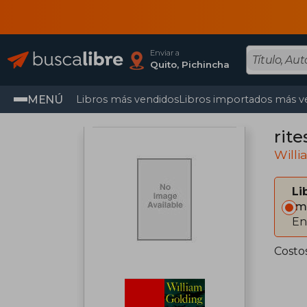
Enviar a
Quito, Pichincha
MENÚ
Libros más vendidos
Libros importados más v
rite
Willi
Li
Im
En
Costo