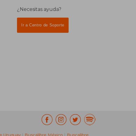
¿Necesitas ayuda?
Ir a Centro de Soporte
re Uruguay
|
Buscalibre México
|
Buscalibre