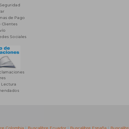
 Seguridad
ar
rmas de Pago
 Clientes
vío
edes Sociales
eclamaciones
res
a Lectura
omendados
bre Colombia
|
Buscalibre Ecuador
|
Buscalibre España
|
Buscalib