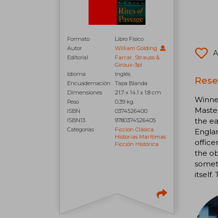
Formato
Libro Físico
Autor
William Golding
A
Editorial
Farrar, Strauss &
Giroux-3pl
Idioma
Inglés
Reseñ
Encuadernación
Tapa Blanda
Dimensiones
21.7 x 14.1 x 1.8 cm
Winner
Peso
0.39 kg.
Master
ISBN
0374526400
the ea
ISBN13
9780374526405
Categorías
Ficción Clásica
Englan
Historias Marítimas
office
Ficción Histórica
the ob
someth
itself