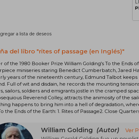
L
P
gregar a lista de deseos
a del libro "rites of passage (en Inglés)"
 of the 1980 Booker Prize William Golding's To the Ends of
piece miniseries staring Benedict Cumberbatch, Jared Harri
rly years of the nineteenth century, Edmund Talbot keeps 
d. Full of wit and disdain, he records the mounting tension
rs, sailors, soldiers and emigrants jostle in the cramped sp
sequious Reverend Colley, attracts the animosity of the sailo
ing happens to bring him into a hell of degradation, where
. To the Ends of the Earth: 1. Rites of Passage2. Close Quart
William Golding
(Autor)
Ver P
William Gerald Golding fue un novelist