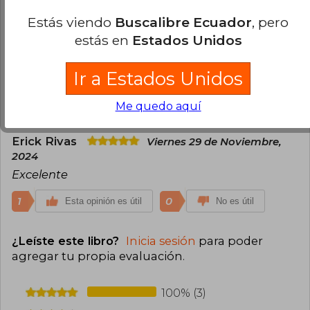
Diego Eduardo Garcia Pisfil
Jueves 05
Estás viendo
Buscalibre Ecuador
, pero
de Junio, 2025
estás en
Estados Unidos
Compra Verificada
Buen material y llegó en muy buen estado y en el
plazo adecuado.
Ir a Estados Unidos
0
0
Esta opinión es útil
No es útil
Me quedo aquí
Erick Rivas
Viernes 29 de Noviembre,
2024
Excelente
1
0
Esta opinión es útil
No es útil
¿Leíste este libro?
Inicia sesión
para poder
agregar tu propia evaluación
.
100% (3)