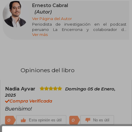
Ernesto Cabral
(Autor)
Ver Página del Autor
Periodista de investigación en el podcast
peruano La Encerrona y colaborador de
Ver más
publicaciones internacionales como el
International Journalists’ Network. Se
especializa en la cobertura de casos de
corrupción, crimen organizado, lavado de
dinero y derechos humanos. Su trabajo ha sido
reconocido de manera local por instituciones
como el Instituto de Prensa y Sociedad, así
Opiniones del libro
como a nivel internacional por entidades como
la Fundación Gabo y la Sociedad Interamericana
de Prensa.
Nadia Ayvar
Domingo 05 de Enero,
Ha sido becario de la National Press Foundation,
2025
el International Center for Journalists y The
Compra Verificada
Carter Center. Tiene estudios formales en
Buenísimo!
Criminología e Investigación Cualitativa, y está
cursando una maestría en sociología.
0
0
Esta opinión es útil
No es útil