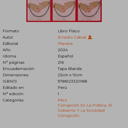
Formato
Libro Físico
Autor
Ernesto Cabral
Editorial
Planeta
Año
2024
Idioma
Español
N° páginas
216
Encuadernación
Tapa Blanda
Dimensiones
23cm x 15cm
ISBN13
9786123320188
Editado en
Perú
N° edición
1
Categorías
Perú
Corrupción En La Política, El
Gobierno Y La Sociedad
Corrupción