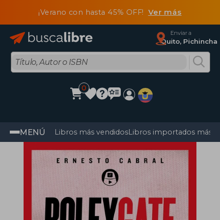
¡Verano con hasta 45% OFF!
Ver más
Enviar a
Quito, Pichincha
0
MENÚ
Libros más vendidos
Libros importados más v