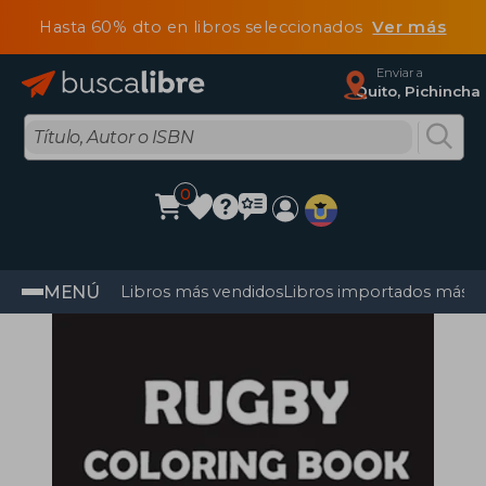
Hasta 60% dto en libros seleccionados
Ver más
Enviar a
Quito, Pichincha
0
MENÚ
Libros más vendidos
Libros importados más v