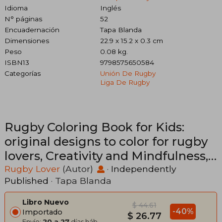
Idioma
Inglés
N° páginas
52
Encuadernación
Tapa Blanda
Dimensiones
22.9 x 15.2 x 0.3 cm
Peso
0.08 kg.
ISBN13
9798575650584
Categorías
Unión De Rugby
Liga De Rugby
Rugby Coloring Book for Kids:
original designs to color for rugby
lovers, Creativity and Mindfulness,
american Football Fans, rugby
Rugby Lover
(Autor)
·
Independently
Published
· Tapa Blanda
funs, Helmets, U (en Inglés)
Libro Nuevo
$ 44.61
-40%
Importado
$ 26.77
Envío:
20 a 27
días háb.