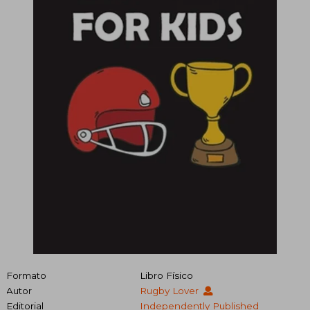
Formato
Libro Físico
Autor
Rugby Lover
Editorial
Independently Published