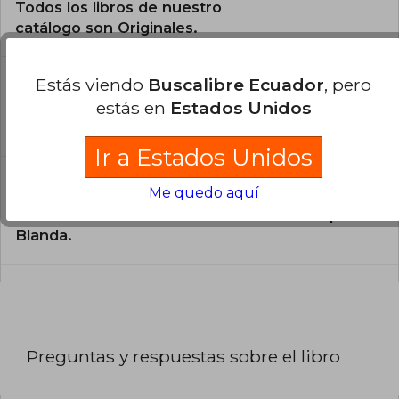
Todos los libros de nuestro
catálogo son Originales.
¿En qué Idioma está escrito el
Estás viendo
Buscalibre Ecuador
, pero
libro?
estás en
Estados Unidos
El libro está escrito en Inglés.
Ir a Estados Unidos
¿Cuál es la encuadernación de este libro?
Me quedo aquí
La encuadernación de esta edición es Tapa
Blanda.
Preguntas y respuestas sobre el libro