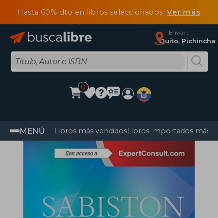
Hasta 60% dto en libros seleccionados
Ver más
Enviar a
Quito, Pichincha
0
MENÚ
Libros más vendidos
Libros importados más v