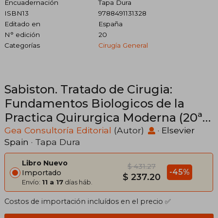
Encuadernación
Tapa Dura
ISBN13
9788491131328
Editado en
España
N° edición
20
Categorías
Cirugía General
Sabiston. Tratado de Cirugia:
Fundamentos Biologicos de la
Practica Quirurgica Moderna (20ª
Ed. )
Gea Consultoría Editorial
(Autor)
·
Elsevier
Spain
· Tapa Dura
Libro Nuevo
$ 431.27
-45%
Importado
$ 237.20
Envío:
11 a 17
días háb.
Costos de importación incluídos en el precio ✅