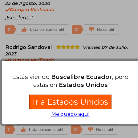
23 de Agosto, 2020
Compra Verificada
¡Excelente!
2
0
Esta opinión es útil
No es útil
Rodrigo Sandoval
Viernes 07 de Julio,
2023
Compra Verificada
Excelente traducción de la biblia, me va a ser muy
útil para el estudio de la Palabra de Dios, trae un
Estás viendo
Buscalibre Ecuador
, pero
gran contenido en cuanto a notas a pie de página
estás en
Estados Unidos
e instroducciones, muy buena calidad del
material, linda presentación, estoy muy satisfecho
Ir a Estados Unidos
con mi compra, además, llegó mucho antes del
tiempo estimado, el servicio de entrega también
Me quedo aquí
ha sido satisfactorio, muchas gracias buscalibre.
1
0
Esta opinión es útil
No es útil