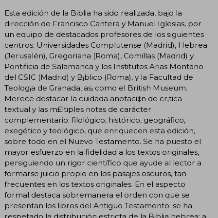
Esta edición de la Biblia ha sido realizada, bajo la
dirección de Francisco Cantera y Manuel Iglesias, por
un equipo de destacados profesores de los siguientes
centros: Universidades Complutense (Madrid), Hebrea
(Jerusalén), Gregoriana (Roma), Comillas (Madrid) y
Pontificia de Salamanca y los Institutos Arias Montano
del CSIC (Madrid) y B¡blico (Roma), y la Facultad de
Teolog¡a de Granada, as¡ como el British Museum.
Merece destacar la cuidada anotaci¢n de cr¡tica
textual y las m£ltiples notas de carácter
complementario: filológico, histórico, geográfico,
exegético y teológico, que enriquecen esta edición,
sobre todo en el Nuevo Testamento. Se ha puesto el
mayor esfuerzo en la fidelidad a los textos originales,
persiguiendo un rigor científico que ayude al lector a
formarse juicio propio en los pasajes oscuros, tan
frecuentes en los textos originales. En el aspecto
formal destaca sobremanera el orden con que se
presentan los libros del Antiguo Testamento: se ha
respetado la distribución estricta de la Biblia hebrea; a