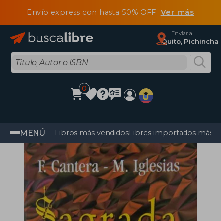
Envío express con hasta 50% OFF
Ver más
Enviar a
Quito, Pichincha
0
MENÚ
Libros más vendidos
Libros importados más v