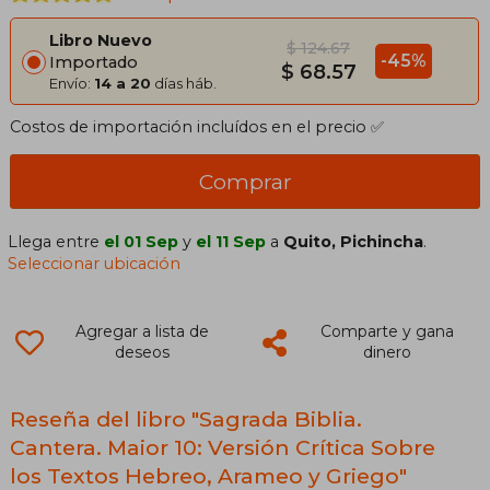
Libro Nuevo
$ 124.67
-45%
Importado
$ 68.57
Envío:
14 a 20
días háb.
Costos de importación incluídos en el precio ✅
Comprar
Llega entre
el 01 Sep
y
el 11 Sep
a
Quito, Pichincha
.
Seleccionar ubicación
Agregar a lista de
Comparte y gana
deseos
dinero
Reseña del libro "Sagrada Biblia.
Cantera. Maior 10: Versión Crítica Sobre
los Textos Hebreo, Arameo y Griego"