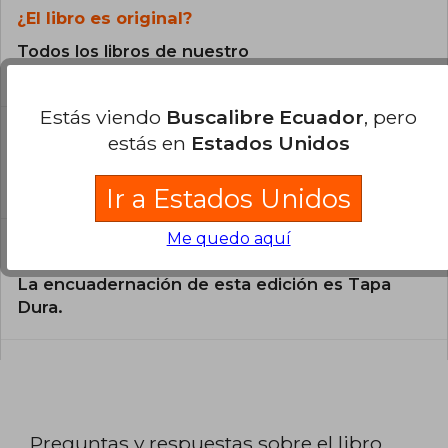
¿El libro es original?
Todos los libros de nuestro
catálogo son Originales.
Estás viendo
Buscalibre Ecuador
, pero
¿En qué Idioma está escrito el
estás en
Estados Unidos
libro?
El libro está escrito en Español.
Ir a Estados Unidos
Me quedo aquí
¿Cuál es la encuadernación de este libro?
La encuadernación de esta edición es Tapa
Dura.
Preguntas y respuestas sobre el libro