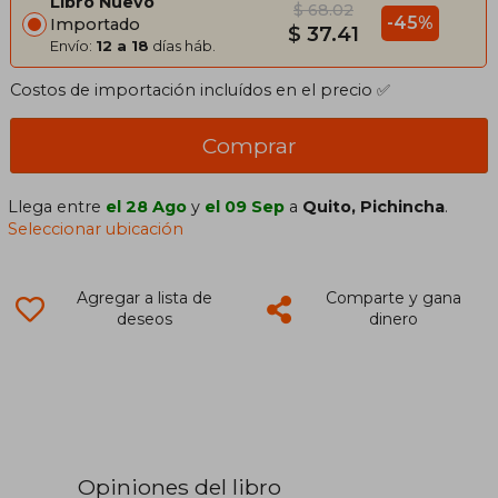
Libro Nuevo
$ 68.02
-45%
Importado
$ 37.41
Envío:
12 a 18
días háb.
Costos de importación incluídos en el precio ✅
Comprar
Llega entre
el 28 Ago
y
el 09 Sep
a
Quito, Pichincha
.
Seleccionar ubicación
Agregar a lista de
Comparte y gana
deseos
dinero
Opiniones del libro