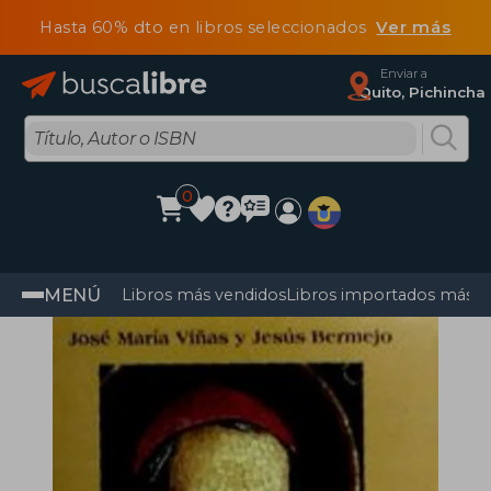
Hasta 60% dto en libros seleccionados
Ver más
Enviar a
Quito, Pichincha
0
MENÚ
Libros más vendidos
Libros importados más v