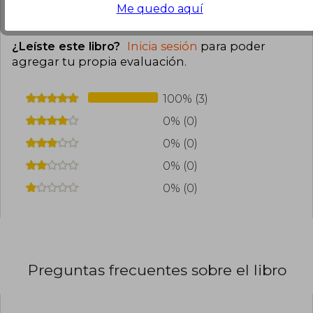
0
0
Esta opinión es útil
No es útil
Me quedo aquí
¿Leíste este libro?
Inicia sesión
para poder
agregar tu propia evaluación
.
100% (3)
0% (0)
0% (0)
0% (0)
0% (0)
Preguntas frecuentes sobre el libro