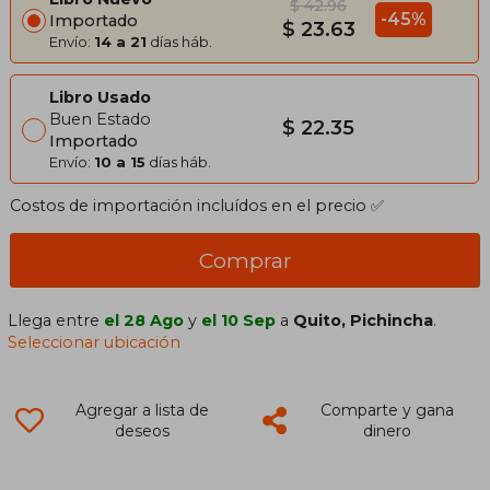
$ 42.96
-45%
Importado
$ 23.63
Envío:
14 a 21
días háb.
Libro Usado
Buen Estado
$ 22.35
Importado
Envío:
10 a 15
días háb.
Costos de importación incluídos en el precio ✅
Comprar
Llega entre
el 28 Ago
y
el 10 Sep
a
Quito, Pichincha
.
Seleccionar ubicación
Agregar a lista de
Comparte y gana
deseos
dinero