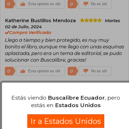
publicada por Titania, ha conquistado a lectores
0
0
Esta opinión es útil
No es útil
de todo el mundo y sirvió de inspiración para la
exitosa adaptación de Netflix Los Bridgerton,
llevando su universo literario a un público aún
Katherine Bustillos Mendoza
Martes
más amplio.
02 de Julio, 2024
Compra Verificada
Llego a tiempo y bien protegido, es nuy muy
bonito el libro, aunque me llego con unas esquinas
aplastada, pero era un tema de editorial, se pudo
solucionar con Buscalibre, gracias!
0
0
Esta opinión es útil
No es útil
Ilia Rojas Saavedra
Martes 04 de
Febrero, 2025
Estás viendo
Buscalibre Ecuador
, pero
Compra Verificada
estás en
Estados Unidos
Excelente Historias! estoy pensando en seguir
leyendo los las sagas e historias después de haber
Ir a Estados Unidos
leídos la Saga Bridgerton