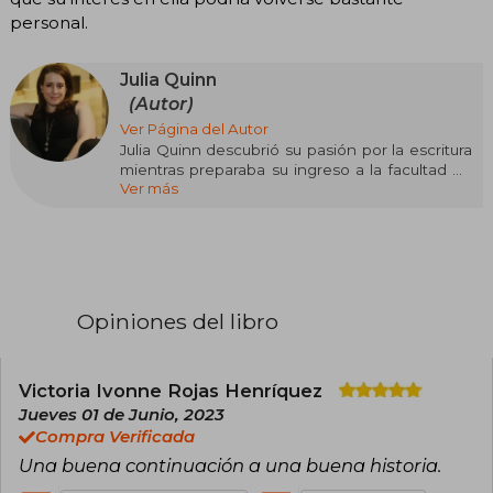
personal.
Julia Quinn
(Autor)
Ver Página del Autor
Julia Quinn descubrió su pasión por la escritura
mientras preparaba su ingreso a la facultad de
Ver más
Medicina, pero no tardó en darse cuenta de
que su verdadero camino estaba en las historias
y no en la ciencia. Desde entonces, ha
construido una de las trayectorias más
influyentes en la novela romántica,
consolidándose como una de las autoras más
leídas y aclamadas del género.
Opiniones del libro
Con múltiples títulos en el puesto número uno
del New York Times, ha sido reconocida con un
lugar en el exclusivo Romance Writers of
Victoria Ivonne Rojas Henríquez
America Hall of Fame, honor reservado solo
Jueves 01 de Junio, 2023
para unas pocas figuras destacadas de la
Compra Verificada
literatura romántica.
Una buena continuación a una buena historia.
Su serie más célebre, la saga de los Bridgerton,