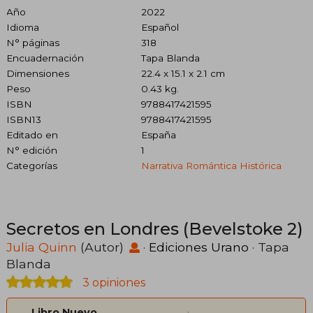
Año
2022
Idioma
Español
N° páginas
318
Encuadernación
Tapa Blanda
Dimensiones
22.4 x 15.1 x 2.1 cm
Peso
0.43 kg.
ISBN
9788417421595
ISBN13
9788417421595
Editado en
España
N° edición
1
Categorías
Narrativa Romántica Histórica
Secretos en Londres (Bevelstoke 2)
Julia Quinn
(Autor)
·
Ediciones Urano
· Tapa
Blanda
3 opiniones
Libro Nuevo