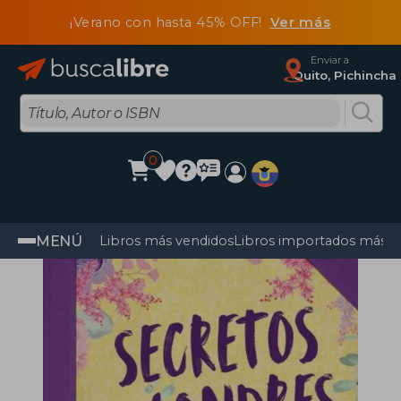
¡Verano con hasta 45% OFF!
Ver más
Enviar a
Quito, Pichincha
0
MENÚ
Libros más vendidos
Libros importados más v