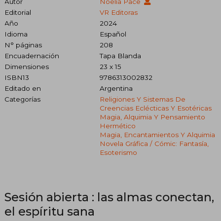
Autor
Noelia Pace
Editorial
VR Editoras
Año
2024
Idioma
Español
N° páginas
208
Encuadernación
Tapa Blanda
Dimensiones
23 x 15
ISBN13
9786313002832
Editado en
Argentina
Categorías
Religiones Y Sistemas De
Creencias Eclécticas Y Esotéricas
Magia, Alquimia Y Pensamiento
Hermético
Magia, Encantamientos Y Alquimia
Novela Gráfica / Cómic: Fantasía,
Esoterismo
Sesión abierta : las almas conectan,
el espíritu sana