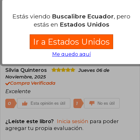
Noviembre, 2025
Compra Verificada
Estás viendo
Buscalibre Ecuador
, pero
Es un muy buen libro y de gran calidad. Tiene una
estás en
Estados Unidos
excelente encuadernacion. Recomendable
comprar por buscalibre ya que llega sin problema
Ir a Estados Unidos
y antes de lo esperado
0
0
Esta opinión es útil
No es útil
Me quedo aquí
Silvia Quinteros
Jueves 06 de
Noviembre, 2025
Compra Verificada
Excelente
0
1
Esta opinión es útil
No es útil
¿Leíste este libro?
Inicia sesión
para poder
agregar tu propia evaluación
.