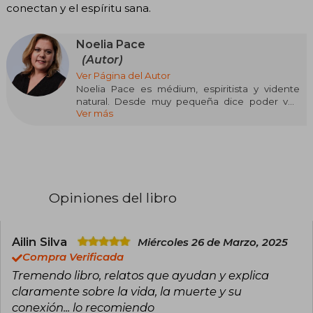
conectan y el espíritu sana.
Noelia Pace
(Autor)
Ver Página del Autor
Noelia Pace es médium, espiritista y vidente
natural. Desde muy pequeña dice poder ver,
Ver más
sentir, escuchar y conectarse con almas que
están en otros planos.
Nació en Capital Federal bajo el signo de Aries y
en plena pandemia eligió Mar del Plata para vivir
con su familia. Desde entonces no para de
crecer en popularidad.
Opiniones del libro
Desde sus Sesiones Abiertas de Mediumnidad
en el teatro -que le permitieron ganar premios
Faro de Oro y parte en Producción Marplatense
Ailin Silva
Miércoles 26 de Marzo, 2025
en los Estrella de Mar- hasta la seguidilla de
Compra Verificada
notas en medios nacionales.
Tremendo libro, relatos que ayudan y explica
claramente sobre la vida, la muerte y su
conexión... lo recomiendo