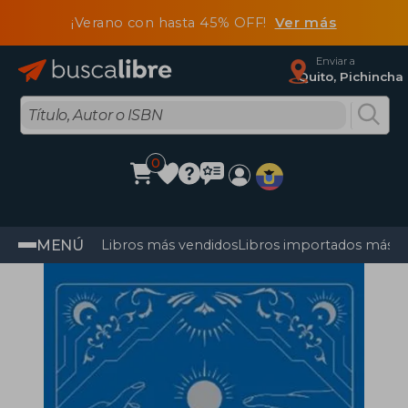
¡Verano con hasta 45% OFF!
Ver más
Enviar a
Quito, Pichincha
0
MENÚ
Libros más vendidos
Libros importados más v