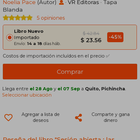
Noelia Pace
(Autor)
·
VR Editoras
· Tapa
Blanda
5 opiniones
Libro Nuevo
$ 42.84
-45%
Importado
$ 23.56
Envío:
14 a 18
días háb.
Costos de importación incluídos en el precio ✅
Comprar
Llega entre
el 28 Ago
y
el 07 Sep
a
Quito, Pichincha
.
Seleccionar ubicación
Agregar a lista de
Comparte y gana
deseos
dinero
Reseña del libro "Sesión abierta : las