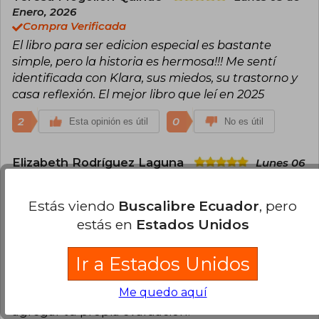
Enero, 2026
Compra Verificada
El libro para ser edicion especial es bastante
simple, pero la historia es hermosa!!! Me sentí
identificada con Klara, sus miedos, su trastorno y
casa reflexión. El mejor libro que leí en 2025
2
0
Esta opinión es útil
No es útil
Elizabeth Rodríguez Laguna
Lunes 06
de Julio, 2026
Compra Verificada
Estás viendo
Buscalibre Ecuador
, pero
Súper lindo el libro y los detalles de la portada me
estás en
Estados Unidos
encantaron me llegó en perfecto estado.
0
0
Esta opinión es útil
No es útil
Ir a Estados Unidos
Me quedo aquí
¿Leíste este libro?
Inicia sesión
para poder
agregar tu propia evaluación
.