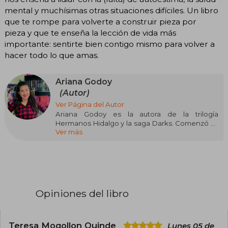
mental y muchísimas otras situaciones difíciles. Un libro
que te rompe para volverte a construir pieza por
pieza y que te enseña la lección de vida más
importante: sentirte bien contigo mismo para volver a
hacer todo lo que amas.
Ariana Godoy
(Autor)
Ver Página del Autor
Ariana Godoy es la autora de la trilogía
Hermanos Hidalgo y la saga Darks. Comenzó su
Ver más
carrera en Wattpad, donde tiene más de dos
millones de seguidores. Ariana es venezolana,
amante del café y de pasar tiempo con su
esposo y sus perritos Coqui y Bolix. Ariana sigue
escribiendo desde su casa en Carolina del
Norte en Estados Unidos.
Opiniones del libro
Teresa Mogollon Quinde
Lunes 05 de