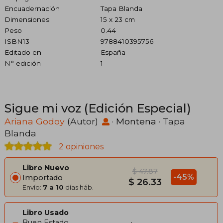
Encuadernación
Tapa Blanda
Dimensiones
15 x 23 cm
Peso
0.44
ISBN13
9788410395756
Editado en
España
N° edición
1
Sigue mi voz (Edición Especial)
Ariana Godoy
(Autor)
·
Montena
· Tapa
Blanda
2 opiniones
Libro Nuevo
$ 47.87
-45%
Importado
$ 26.33
Envío:
7 a 10
días háb.
Libro Usado
Buen Estado