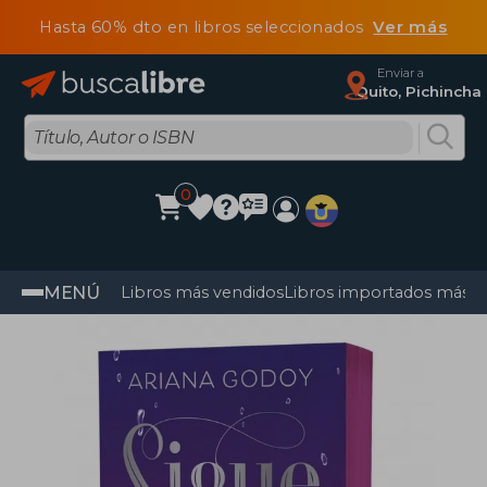
Hasta 60% dto en libros seleccionados
Ver más
Enviar a
Quito, Pichincha
0
MENÚ
Libros más vendidos
Libros importados más v