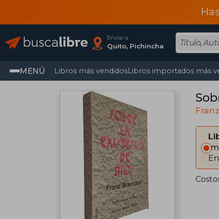
Has
Enviar a
Quito, Pichincha
MENÚ
Libros más vendidos
Libros importados más v
Sobr
Fran
Li
Im
En
Costo