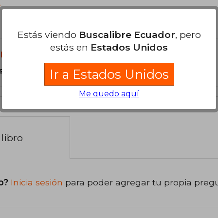
?
Estás viendo
Buscalibre Ecuador
, pero
estás en
Estados Unidos
libro?
s paperback.
Ir a Estados Unidos
Me quedo aquí
libro
o?
Inicia sesión
para poder agregar tu propia preg