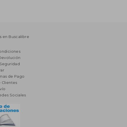
s en Buscalibre
ondiciones
 Devolución
 Seguridad
ar
rmas de Pago
 Clientes
vío
edes Sociales