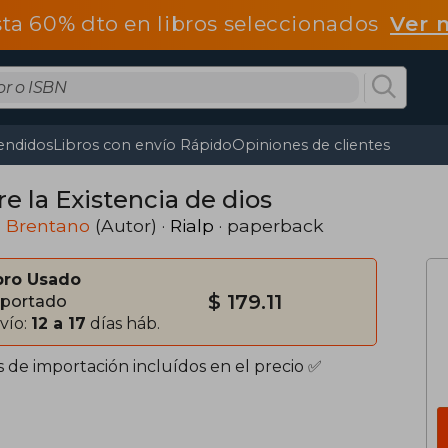
ta 60% dto en libros seleccionados
Ver 
endidos
Libros con envío Rápido
Opiniones de clientes
e la Existencia de dios
z Brentano
(Autor) ·
Rialp
· paperback
bro Usado
$ 179.11
portado
vío:
12 a 17
días háb.
s de importación incluídos en el precio ✅