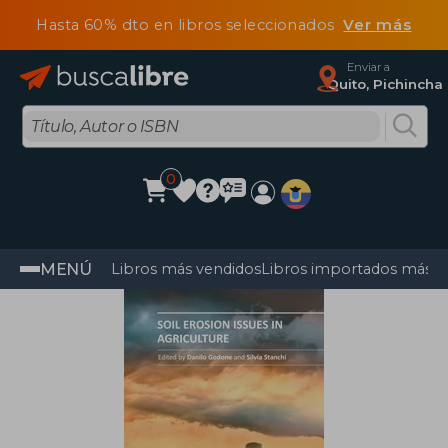
Hasta 60% dto en libros seleccionados
Ver más
Enviar a
Quito, Pichincha
0
MENÚ
Libros más vendidos
Libros importados más v