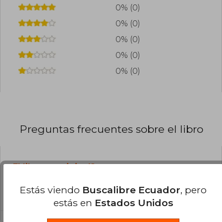
0% (0)
0% (0)
0% (0)
0% (0)
0% (0)
Preguntas frecuentes sobre el libro
¿El libro es original?
Todos los libros de nuestro
Estás viendo
Buscalibre Ecuador
, pero
catálogo son Originales.
estás en
Estados Unidos