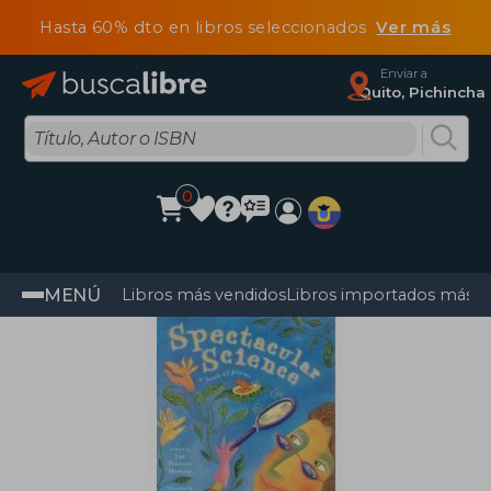
Hasta 60% dto en libros seleccionados
Ver más
Enviar a
Quito, Pichincha
0
MENÚ
Libros más vendidos
Libros importados más v