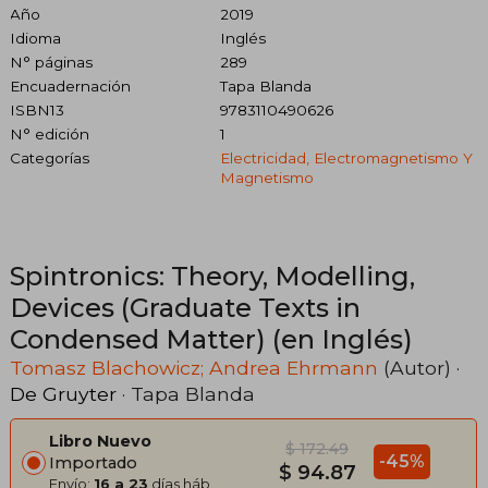
Año
2019
Idioma
Inglés
N° páginas
289
Encuadernación
Tapa Blanda
ISBN13
9783110490626
N° edición
1
Categorías
Electricidad, Electromagnetismo Y
Magnetismo
Spintronics: Theory, Modelling,
Devices (Graduate Texts in
Condensed Matter) (en Inglés)
Tomasz Blachowicz; Andrea Ehrmann
(Autor) ·
De Gruyter
· Tapa Blanda
Libro Nuevo
$ 172.49
-45%
Importado
$ 94.87
Envío:
16 a 23
días háb.