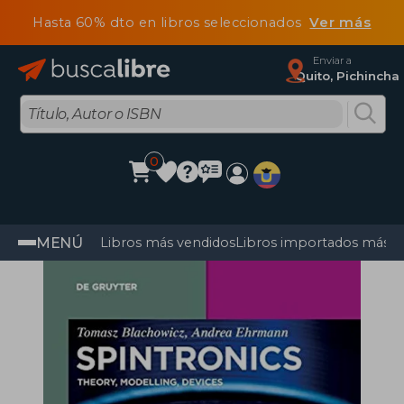
Hasta 60% dto en libros seleccionados
Ver más
Enviar a
Quito, Pichincha
0
MENÚ
Libros más vendidos
Libros importados más v