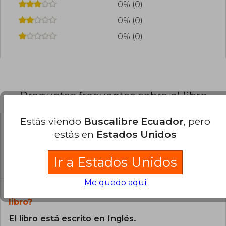
0% (0)
0% (0)
0% (0)
Preguntas frecuentes sobre el libro
Estás viendo
Buscalibre Ecuador
, pero
estás en
Estados Unidos
¿El libro es original?
Todos los libros de nuestro
Ir a Estados Unidos
catálogo son Originales.
Me quedo aquí
¿En qué Idioma está escrito el
libro?
El libro está escrito en Inglés.