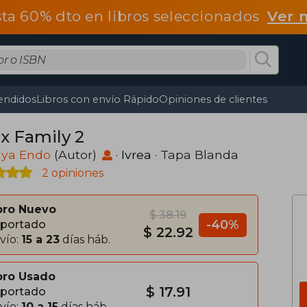
ta 60% dto en libros seleccionados
Ver 
endidos
Libros con envío Rápido
Opiniones de clientes
 x Family 2
uya Endo
(Autor)
·
Ivrea
· Tapa Blanda
2 opiniones
bro Nuevo
$ 38.19
-40%
portado
$ 22.92
vío:
15 a 23
días háb.
bro Usado
$ 17.91
portado
vío:
10 a 15
días háb.