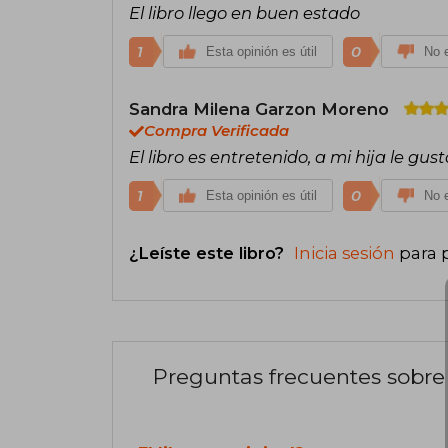
El libro llego en buen estado
1
0
Esta opinión es útil
No e
Sandra Milena Garzon Moreno
Compra Verificada
El libro es entretenido, a mi hija le gu
1
0
Esta opinión es útil
No e
¿Leíste este libro?
Inicia sesión
para 
Preguntas frecuentes sobre 