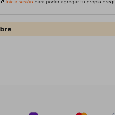
o?
Inicia sesión
para poder agregar tu propia preg
ibre