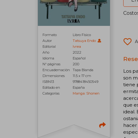
Costo
Formato
Libro Físico
Autor
Tatsuya Endo
A
Editorial
Ivrea
Año
2022
Rese
Idioma
Español
N° páginas
200
Encuadernación
Tapa Blanda
Los pa
Dimensiones
11.5 x 17 cm
son mo
ISBN13
9788418450549
tiene
Editado en
España
ermita
Categorías
Manga: Shonen
acerca
que es
ideal.
ostani
hacer 
espec