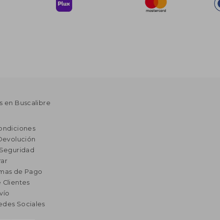
s en Buscalibre
ondiciones
 Devolución
 Seguridad
ar
rmas de Pago
 Clientes
vío
edes Sociales