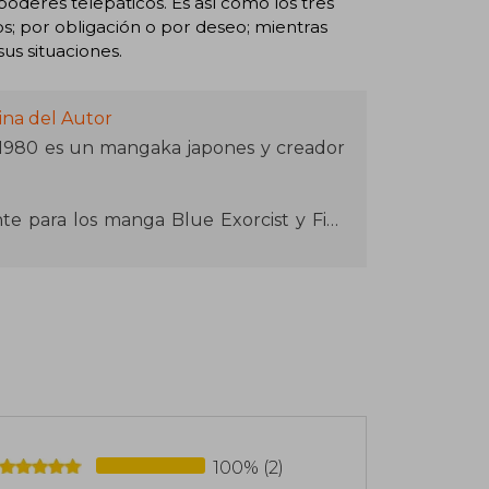
oderes telepáticos. Es así como los tres
s; por obligación o por deseo; mientras
us situaciones.
ina del Autor
 1980 es un mangaka japones y creador
te para los manga Blue Exorcist y Fire
 artistas de manga Kanou Yasuhro y
100% (2)