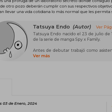
s una prófuga de un laboratorio secreto donde consiguió p
de otro pozo deberán cumplir con sus respectivos objetivo
an llevar una vida cotidiana lo más normal que les permita s
Tatsuya Endo
(Autor)
Ver Pág
Tatsuya Endo nacido el 23 de julio de
de la serie de manga Spy x Family.
Antes de debutar trabajó como asisten
Punch. El tuvo como mentores a los
Ver más
Yoshiyuki Nishi.
s 03 de Enero, 2024