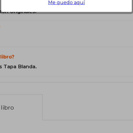
Me quedo aquí
son Originales.
?
libro?
s Tapa Blanda.
libro