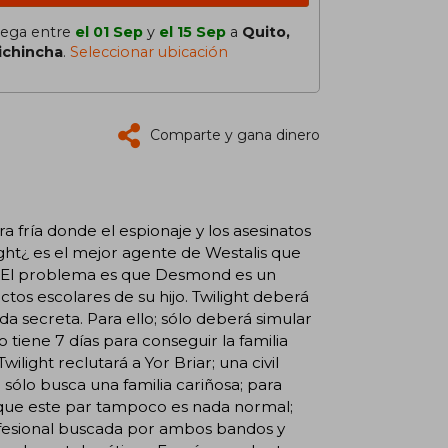
lega entre
el 01 Sep
y
el 15 Sep
a
Quito,
ichincha
.
Seleccionar ubicación
Comparte y gana dinero
a fría donde el espionaje y los asesinatos
ght¿ es el mejor agente de Westalis que
 El problema es que Desmond es un
ctos escolares de su hijo. Twilight deberá
a secreta. Para ello; sólo deberá simular
tiene 7 días para conseguir la familia
wilight reclutará a Yor Briar; una civil
 sólo busca una familia cariñosa; para
a que este par tampoco es nada normal;
ofesional buscada por ambos bandos y