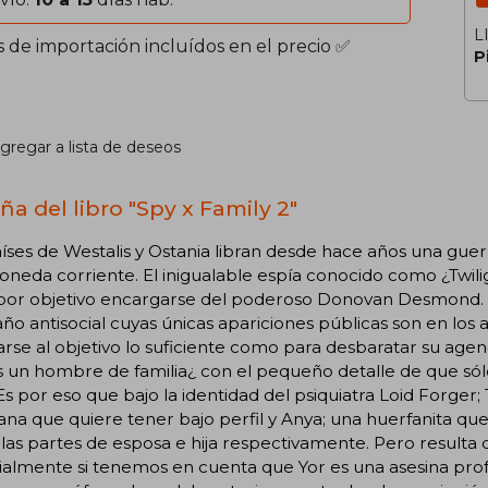
L
s de importación incluídos en el precio ✅
P
gregar a lista de deseos
ña del libro "Spy x Family 2"
íses de Westalis y Ostania libran desde hace años una guerr
neda corriente. El inigualable espía conocido como ¿Twili
 por objetivo encargarse del poderoso Donovan Desmond.
ño antisocial cuyas únicas apariciones públicas son en los a
rse al objetivo lo suficiente como para desbaratar su agend
 un hombre de familia¿ con el pequeño detalle de que sólo 
 Es por eso que bajo la identidad del psiquiatra Loid Forger; T
ana que quiere tener bajo perfil y Anya; una huerfanita que
las partes de esposa e hija respectivamente. Pero result
ialmente si tenemos en cuenta que Yor es una asesina pr