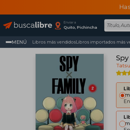
Has
Enviar a
Quito, Pichincha
MENÚ
Libros más vendidos
Libros importados más v
Spy
Tats
Li
Im
En
Li
Im
En