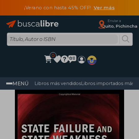
¡Verano con hasta 45% OFF!
Ver más
Enviar a
Quito, Pichincha
0
MENÚ
Libros más vendidos
Libros importados más v