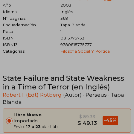
Año
2003
Idioma
Inglés
N° páginas
368
Encuadernación
Tapa Blanda
Peso
1
ISBN
0815775733
ISBN13
9780815775737
Categorías
Filosofía Social Y Política
State Failure and State Weakness
in a Time of Terror (en Inglés)
Robert I. (Edt) Rotberg
(Autor) ·
Perseus
· Tapa
Blanda
Libro Nuevo
$ 89.33
-45%
Importado
$ 49.13
Envío:
17 a 23
días háb.