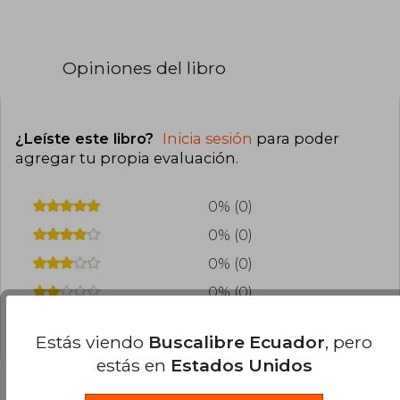
Opiniones del libro
¿Leíste este libro?
Inicia sesión
para poder
agregar tu propia evaluación
.
0% (0)
0% (0)
0% (0)
0% (0)
0% (0)
Estás viendo
Buscalibre Ecuador
, pero
estás en
Estados Unidos