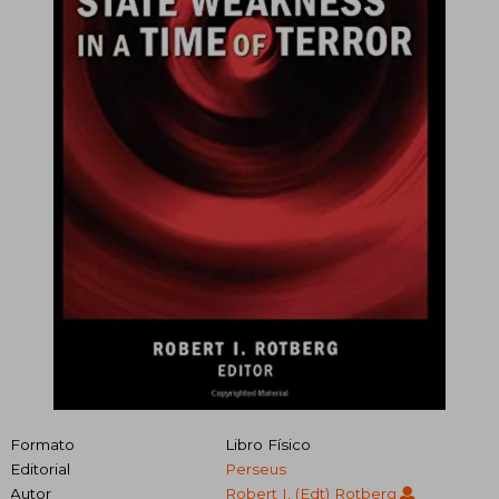
Formato
Libro Físico
Editorial
Perseus
Autor
Robert I. (edt) Rotberg