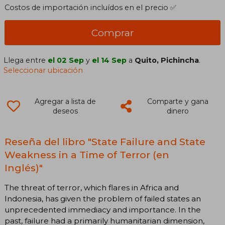
Costos de importación incluídos en el precio ✅
Comprar
Llega entre
el 02 Sep
y
el 14 Sep
a
Quito, Pichincha
.
Seleccionar ubicación
Agregar a lista de
Comparte y gana
deseos
dinero
Reseña del libro "State Failure and State
Weakness in a Time of Terror (en
Inglés)"
The threat of terror, which flares in Africa and
Indonesia, has given the problem of failed states an
unprecedented immediacy and importance. In the
past, failure had a primarily humanitarian dimension,