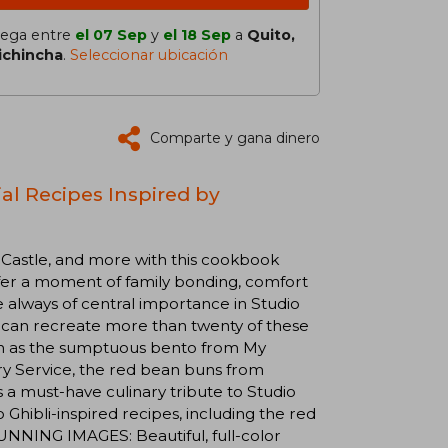
lega entre
el 07 Sep
y
el 18 Sep
a
Quito,
ichincha
.
Seleccionar ubicación
Comparte y gana dinero
ial Recipes Inspired by
 Castle, and more with this cookbook
ffer a moment of family bonding, comfort
re always of central importance in Studio
ou can recreate more than twenty of these
ch as the sumptuous bento from My
ry Service, the red bean buns from
s a must-have culinary tribute to Studio
Ghibli-inspired recipes, including the red
NNING IMAGES: Beautiful, full-color