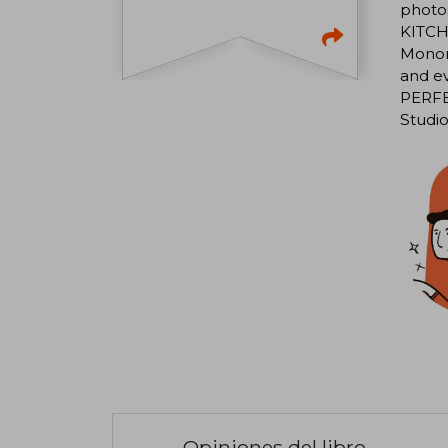
photo
KITCHE
Monono
and ev
PERFEC
Studio
Opiniones del libro