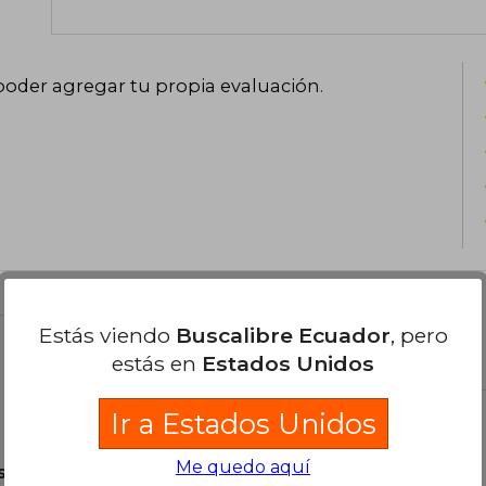
poder agregar tu propia evaluación
.
Estás viendo
Buscalibre Ecuador
, pero
el libro
estás en
Estados Unidos
Ir a Estados Unidos
Me quedo aquí
son Originales.