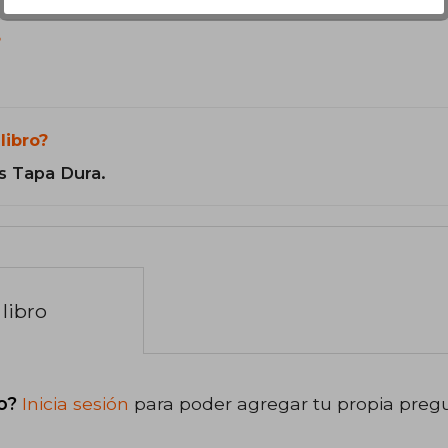
?
libro?
s Tapa Dura.
libro
o?
Inicia sesión
para poder agregar tu propia preg