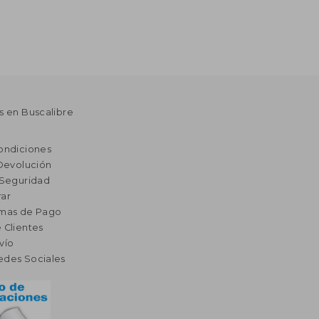
s en Buscalibre
ondiciones
 Devolución
 Seguridad
ar
rmas de Pago
 Clientes
vío
edes Sociales