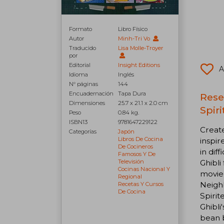
Formato
Libro Físico
Autor
Minh-Tri Vo
Traducido
Lisa Molle-Troyer
por
Editorial
Insight Editions
A
Idioma
Inglés
N° páginas
144
Encuadernación
Tapa Dura
Rese
Dimensiones
25.7 x 21.1 x 2.0 cm
Spir
Peso
0.84 kg.
ISBN13
9781647229122
Create
Categorías
Japón
Libros De Cocina
inspir
De Cocineros
in dif
Famosos Y De
Televisión
Ghibli
Cocinas Nacional Y
movie
Regional
Neighb
Recetas Y Cursos
De Cocina
Spirit
Ghibli
bean 