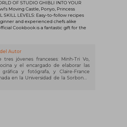
E WORLD OF STUDIO GHIBLI INTO YOUR
wl's Moving Castle, Ponyo, Princess
 SKILL LEVELS: Easy-to-follow recipes
ginner and experienced chefs alike
ial Cookbook is a fantastic gift for the
 del Autor
tres jóvenes franceses: Minh-Tri Vo,
cocina y el encargado de elaborar las
 gráfica y fotógrafa, y Claire-France
mada en la Universidad de la Sorbonne
lizar las preparaciones y su presencia