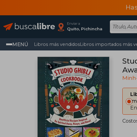
Has
Enviar a
Quito, Pichincha
MENÚ
Libros más vendidos
Libros importados más v
Stud
Awa
Minh-
Li
Im
En
Costo