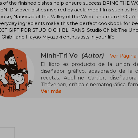
s of the finished dishes help ensure success BRING TH
N: Discover dishes inspired by acclaimed films such as Ho
ke, Nausicaä of the Valley of the Wind, and more FOR ALL
eryday ingredients make this the perfect cookbook for be
T GIFT FOR STUDIO GHIBLI FANS: Studio Ghibli: The Unoffic
 Ghibli and Hayao Miyazaki enthusiasts in your life.
Minh-Tri Vo
(Autor)
Ver Página
El libro es producto de la unión de 
diseñador gráfico, apasionado de la 
recetas; Apolline Cartier, diseñadora
Thévenon, crítica cinematográfica for
Nouvelle y la responsable de contextua
Ver más
en las películas.