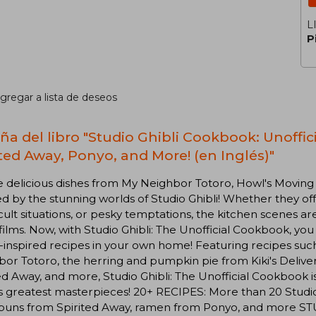
L
P
gregar a lista de deseos
ña del libro "Studio Ghibli Cookbook: Unoffic
ited Away, Ponyo, and More! (en Inglés)"
 delicious dishes from My Neighbor Totoro, Howl's Moving
ed by the stunning worlds of Studio Ghibli! Whether they o
ficult situations, or pesky temptations, the kitchen scenes a
 films. Now, with Studio Ghibli: The Unofficial Cookbook, y
-inspired recipes in your own home! Featuring recipes su
or Totoro, the herring and pumpkin pie from Kiki's Delive
ed Away, and more, Studio Ghibli: The Unofficial Cookbook i
's greatest masterpieces! 20+ RECIPES: More than 20 Studio 
buns from Spirited Away, ramen from Ponyo, and more STU