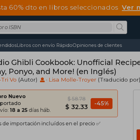
ta 60% dto en libros seleccionados
Ver 
endidos
Libros con envío Rápido
Opiniones de clientes
io Ghibli Cookbook: Unofficial Recipe
y, Ponyo, and More! (en Inglés)
Tri Vo
(Autor)
·
Lisa Molle-Troyer
(Traducido por
bro Nuevo
$ 58.78
-45%
portado
$ 32.33
vío:
18 a 25
días háb.
s de importación incluídos en el precio ✅