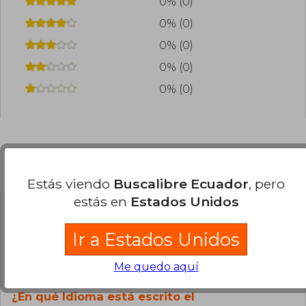
0% (0)
0% (0)
0% (0)
0% (0)
0% (0)
Preguntas frecuentes sobre el libro
Estás viendo
Buscalibre Ecuador
, pero
estás en
Estados Unidos
¿El libro es original?
Ir a Estados Unidos
Todos los libros de nuestro
catálogo son Originales.
Me quedo aquí
¿En qué Idioma está escrito el