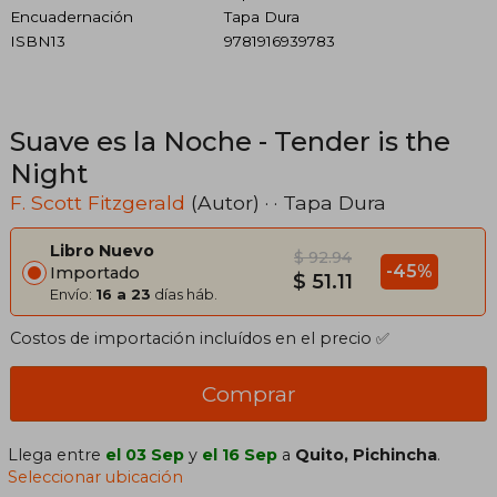
Encuadernación
Tapa Dura
ISBN13
9781916939783
Suave es la Noche - Tender is the
Night
F. Scott Fitzgerald
(Autor) · · Tapa Dura
Libro Nuevo
$ 92.94
-45%
Importado
$ 51.11
Envío:
16 a 23
días háb.
Costos de importación incluídos en el precio ✅
Comprar
Llega entre
el 03 Sep
y
el 16 Sep
a
Quito, Pichincha
.
Seleccionar ubicación