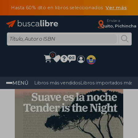
Hasta 60% dto en libros seleccionados
Ver más
Enviar a
Quito, Pichincha
0
MENÚ
Libros más vendidos
Libros importados más v