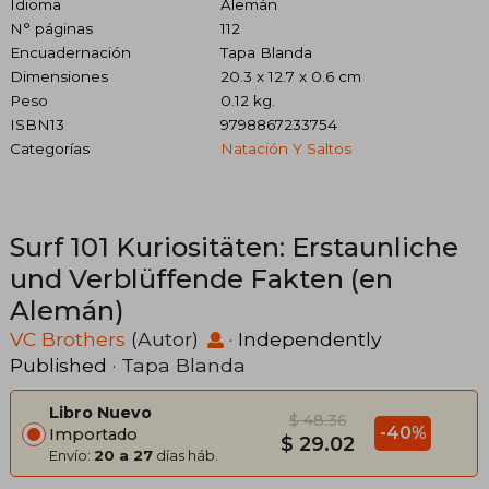
Idioma
Alemán
N° páginas
112
Encuadernación
Tapa Blanda
Dimensiones
20.3 x 12.7 x 0.6 cm
Peso
0.12 kg.
ISBN13
9798867233754
Categorías
Natación Y Saltos
Surf 101 Kuriositäten: Erstaunliche
und Verblüffende Fakten (en
Alemán)
VC Brothers
(Autor)
·
Independently
Published
· Tapa Blanda
Libro Nuevo
$ 48.36
-40%
Importado
$ 29.02
Envío:
20 a 27
días háb.