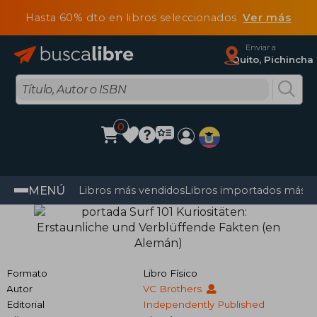
Hasta 60% dto en libros seleccionados
Ver más
Enviar a
Quito, Pichincha
0
MENÚ
Libros más vendidos
Libros importados más v
Formato
Libro Físico
Autor
VC Brothers
Editorial
Independently Published