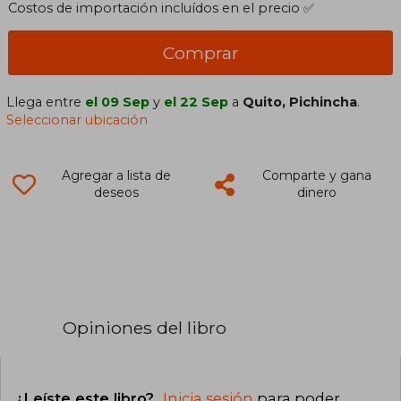
Costos de importación incluídos en el precio ✅
Comprar
Llega entre
el 09 Sep
y
el 22 Sep
a
Quito, Pichincha
.
Seleccionar ubicación
Agregar a lista de
Comparte y gana
deseos
dinero
Opiniones del libro
¿Leíste este libro?
Inicia sesión
para poder