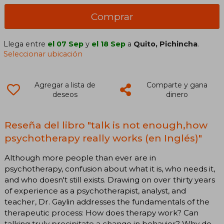
Comprar
Llega entre
el 07 Sep
y
el 18 Sep
a
Quito, Pichincha
.
Seleccionar ubicación
Agregar a lista de
Comparte y gana
deseos
dinero
Reseña del libro "talk is not enough,how
psychotherapy really works (en Inglés)"
Although more people than ever are in
psychotherapy, confusion about what it is, who needs it,
and who doesn't still exists. Drawing on over thirty years
of experience as a psychotherapist, analyst, and
teacher, Dr. Gaylin addresses the fundamentals of the
therapeutic process: How does therapy work? Can
talking truly precipitate a change in behavior? Why do