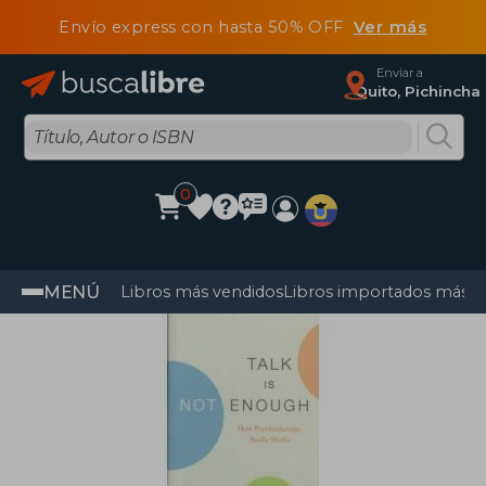
Envío express con hasta 50% OFF
Ver más
Enviar a
Quito, Pichincha
0
MENÚ
Libros más vendidos
Libros importados más v