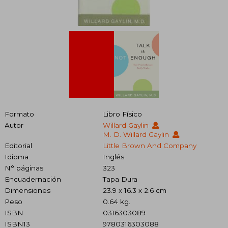
Formato
Libro Físico
Autor
Willard Gaylin
M. D. Willard Gaylin
Editorial
Little Brown And Company
Idioma
Inglés
N° páginas
323
Encuadernación
Tapa Dura
Dimensiones
23.9 x 16.3 x 2.6 cm
Peso
0.64 kg.
ISBN
0316303089
ISBN13
9780316303088