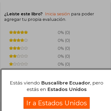
¿Leíste este libro?
Inicia sesión
para poder
agregar tu propia evaluación
.
0% (0)
0% (0)
0% (0)
0% (0)
0% (0)
Estás viendo
Buscalibre Ecuador
, pero
estás en
Estados Unidos
Preguntas frecuentes sobre el libro
Ir a Estados Unidos