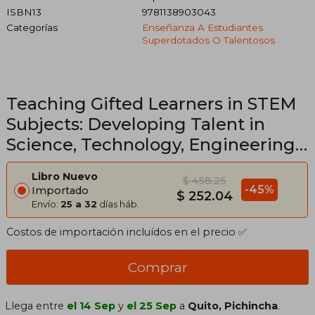
ISBN13
9781138903043
Categorías
Enseñanza A Estudiantes
Superdotados O Talentosos
Teaching Gifted Learners in STEM
Subjects: Developing Talent in
Science, Technology, Engineering
and Mathematics (Routledge
Libro Nuevo
$ 458.25
Research in Achievement and
-45%
Importado
$ 252.04
Gifted Education)
Envío:
25 a 32
días háb.
Costos de importación incluídos en el precio ✅
Comprar
Llega entre
el 14 Sep
y
el 25 Sep
a
Quito, Pichincha
.