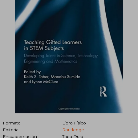
Formato
Libro Físico
Editorial
Routledge
Encuadernación
Tapa Dura