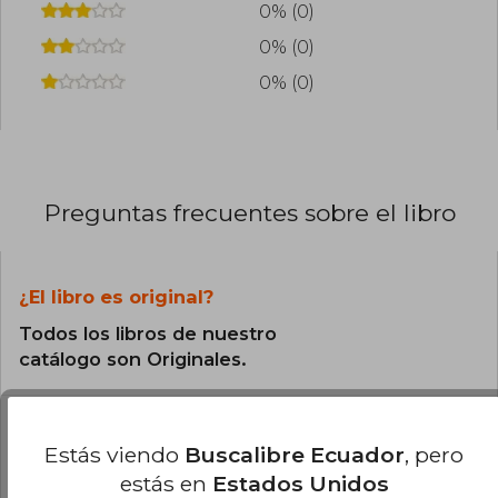
0% (0)
0% (0)
0% (0)
Preguntas frecuentes sobre el libro
¿El libro es original?
Todos los libros de nuestro
catálogo son Originales.
¿Cuál es la encuadernación de este libro?
Estás viendo
Buscalibre Ecuador
, pero
La encuadernación de esta edición es Tapa
estás en
Estados Unidos
Dura.