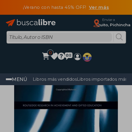
¡Verano con hasta 45% OFF!
Ver más
Enviar a
Quito, Pichincha
0
MENÚ
Libros más vendidos
Libros importados más v