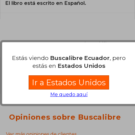
El libro está escrito en Español.
Preguntas y respuestas sobre el libro
Estás viendo
Buscalibre Ecuador
, pero
estás en
Estados Unidos
¿Tienes una pregunta sobre el libro?
Inicia
sesión
para poder agregar tu propia pregunta.
Ir a Estados Unidos
Me quedo aquí
Opiniones sobre Buscalibre
Ver más opiniones de clientes