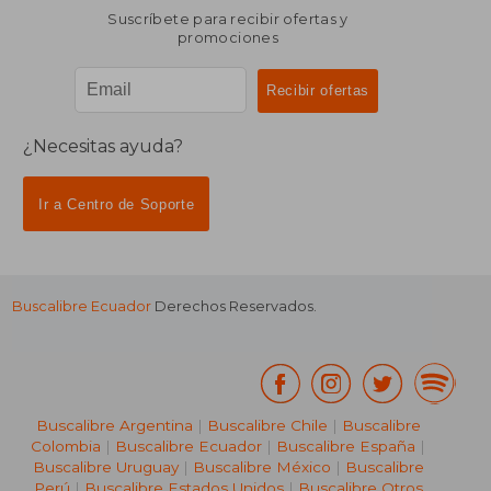
Suscríbete para recibir ofertas y
promociones
¿Necesitas ayuda?
Ir a Centro de Soporte
Buscalibre Ecuador
Derechos Reservados.
Buscalibre Argentina
|
Buscalibre Chile
|
Buscalibre
Colombia
|
Buscalibre Ecuador
|
Buscalibre España
|
Buscalibre Uruguay
|
Buscalibre México
|
Buscalibre
Perú
|
Buscalibre Estados Unidos
|
Buscalibre Otros