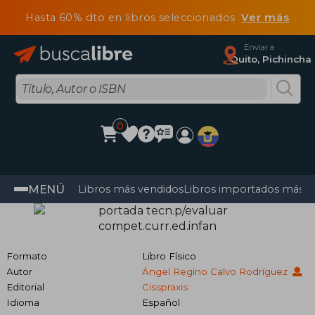
Hasta 60% dto en libros seleccionados
Ver más
Enviar a
Quito, Pichincha
0
MENÚ
Libros más vendidos
Libros importados más v
Formato
Libro Físico
Autor
Ángel Regino Calvo Rodríguez
Editorial
Cisspraxis
Idioma
Español