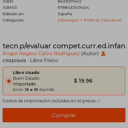
ISBN
8433107402
ISBN13
9788433107404
Editado en
España
Categorías
Estrategias Y Políticas Educativas
tecn.p/evaluar compet.curr.ed.infan
Ángel Regino Calvo Rodríguez
(Autor)
·
cisspraxis
· Libro Físico
Libro Usado
Buen Estado
$ 19.96
Importado
Envío:
13 a 19
días háb.
Costos de importación incluídos en el precio ✅
Comprar