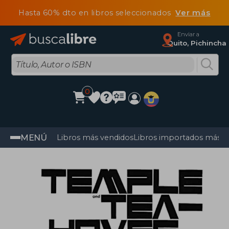
Hasta 60% dto en libros seleccionados
Ver más
Enviar a
Quito, Pichincha
0
MENÚ
Libros más vendidos
Libros importados más v