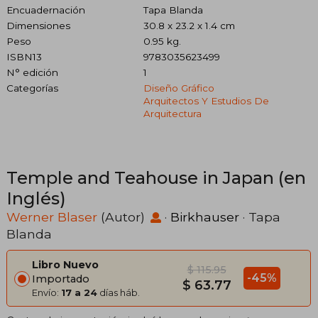
Encuadernación
Tapa Blanda
Dimensiones
30.8 x 23.2 x 1.4 cm
Peso
0.95 kg.
ISBN13
9783035623499
N° edición
1
Categorías
Diseño Gráfico
Arquitectos Y Estudios De
Arquitectura
Temple and Teahouse in Japan (en
Inglés)
Werner Blaser
(Autor)
·
Birkhauser
· Tapa
Blanda
Libro Nuevo
$ 115.95
-45%
Importado
$ 63.77
Envío:
17 a 24
días háb.