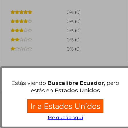
0% (0)
0% (0)
0% (0)
0% (0)
0% (0)
Preguntas frecuentes sobre el libro
Estás viendo
Buscalibre Ecuador
, pero
estás en
Estados Unidos
¿El libro es original?
Ir a Estados Unidos
Todos los libros de nuestro
Me quedo aquí
catálogo son Originales.