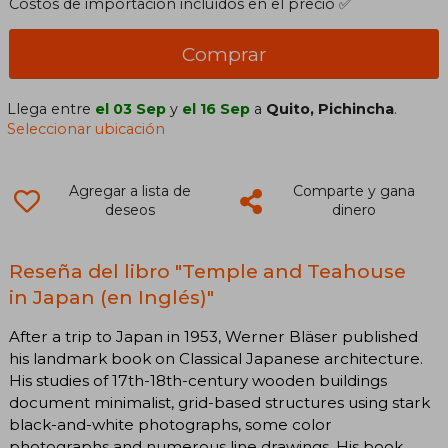
Costos de importación incluídos en el precio ✅
Comprar
Llega entre
el 03 Sep
y
el 16 Sep
a
Quito, Pichincha
.
Seleccionar ubicación
Agregar a lista de
Comparte y gana
deseos
dinero
Reseña del libro "Temple and Teahouse
in Japan (en Inglés)"
After a trip to Japan in 1953, Werner Bläser published
his landmark book on Classical Japanese architecture.
His studies of 17th-18th-century wooden buildings
document minimalist, grid-based structures using stark
black-and-white photographs, some color
photographs and numerous line drawings. His book,