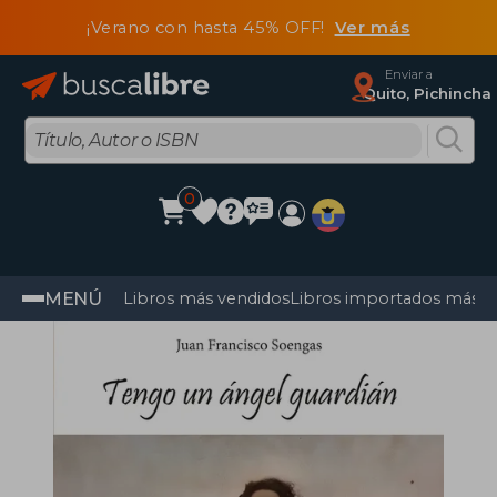
¡Verano con hasta 45% OFF!
Ver más
Enviar a
Quito, Pichincha
0
MENÚ
Libros más vendidos
Libros importados más v