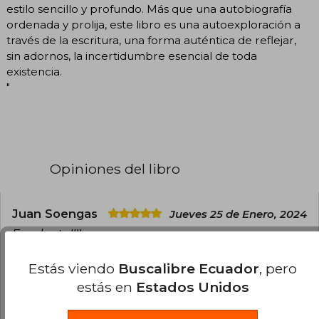
estilo sencillo y profundo. Más que una autobiografía
ordenada y prolija, este libro es una autoexploración a
través de la escritura, una forma auténtica de reflejar,
sin adornos, la incertidumbre esencial de toda
existencia.
"
Opiniones del libro
Juan Soengas
Jueves 25 de Enero, 2024
Excelente!!!!
0
0
Esta opinión es útil
No es útil
Estás viendo
Buscalibre Ecuador
, pero
estás en
Estados Unidos
Roberto Frascarelli
Miércoles 26 de
Junio, 2024