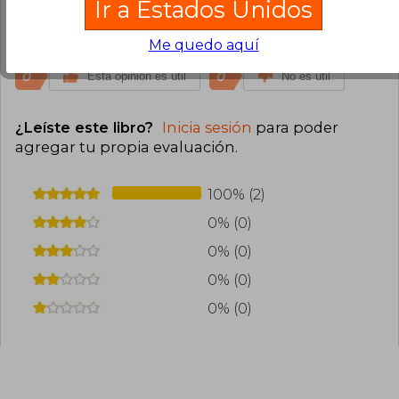
Ir a Estados Unidos
Un relato cálido y vivible, encantador por su
simpleza en la redacción
Me quedo aquí
0
0
Esta opinión es útil
No es útil
¿Leíste este libro?
Inicia sesión
para poder
agregar tu propia evaluación
.
100% (2)
0% (0)
0% (0)
0% (0)
0% (0)