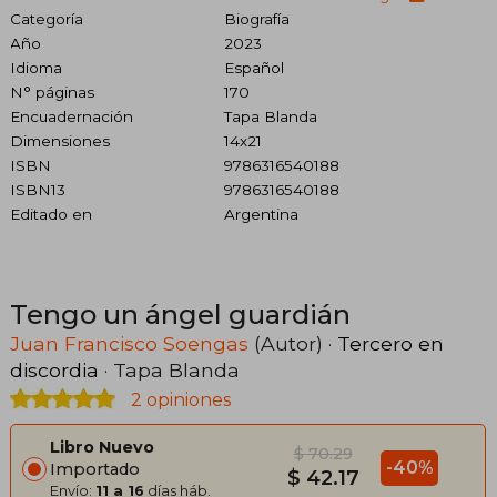
Categoría
Biografía
Año
2023
Idioma
Español
N° páginas
170
Encuadernación
Tapa Blanda
Dimensiones
14x21
ISBN
9786316540188
ISBN13
9786316540188
Editado en
Argentina
Tengo un ángel guardián
Juan Francisco Soengas
(Autor) ·
Tercero en
discordia
· Tapa Blanda
2 opiniones
Libro Nuevo
$ 70.29
-40%
Importado
$ 42.17
Envío:
11 a 16
días háb.