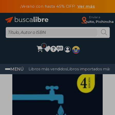
¡Verano con hasta 45% OFF!
Ver más
Enviar a
Quito, Pichincha
0
MENÚ
Libros más vendidos
Libros importados más v