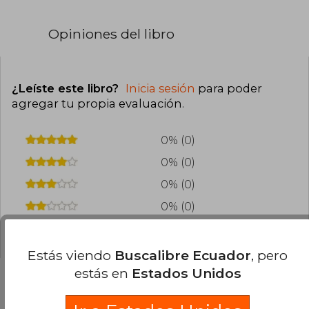
Opiniones del libro
¿Leíste este libro?
Inicia sesión
para poder
agregar tu propia evaluación
.
0% (0)
0% (0)
0% (0)
0% (0)
0% (0)
Estás viendo
Buscalibre Ecuador
, pero
estás en
Estados Unidos