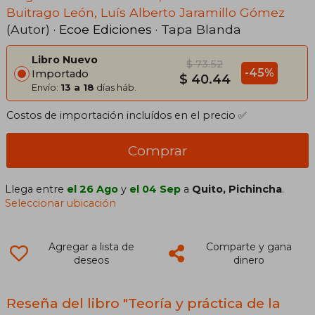
Buitrago León, Luís Alberto Jaramillo Gómez
(Autor) ·
Ecoe Ediciones
· Tapa Blanda
Libro Nuevo
$ 73.52
-45%
Importado
$ 40.44
Envío:
13 a 18
días háb.
Costos de importación incluídos en el precio ✅
Comprar
Llega entre
el 26 Ago
y
el 04 Sep
a
Quito, Pichincha
.
Seleccionar ubicación
Agregar a lista de
Comparte y gana
deseos
dinero
Reseña del libro "Teoría y práctica de la