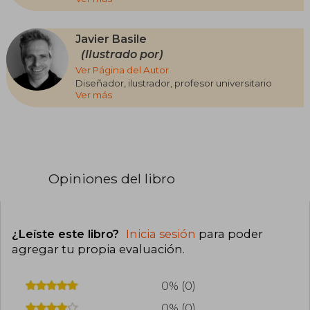
desbordante la llevó a realizar diversas
investigaciones, que van desde las leyes
penales hasta la conformación geológica de la
Javier Basile
Tierra. Trabaja para medios gráficos, escribe
(Ilustrado por)
ficción y estudia la especialización en Literatura
Ver Página del Autor
infantil y juvenil en Universidad de San Martín.
Diseñador, ilustrador, profesor universitario
Ver más
Opiniones del libro
¿Leíste este libro?
Inicia sesión
para poder
agregar tu propia evaluación
.
0% (0)
0% (0)