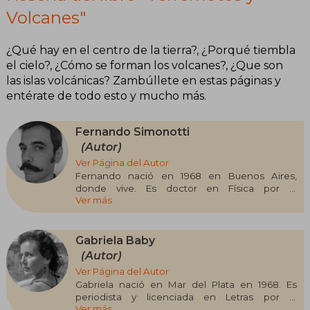
Volcanes"
¿Qué hay en el centro de la tierra?, ¿Porqué tiembla
el cielo?, ¿Cómo se forman los volcanes?, ¿Que son
las islas volcánicas? Zambúllete en estas páginas y
entérate de todo esto y mucho más.
Fernando Simonotti
(Autor)
Ver Página del Autor
Fernando nació en 1968 en Buenos Aires,
donde vive. Es doctor en Física por la
Ver más
Universidad de Buenos Aires y músico
aficionado. Le apasiona la ciencia, la sociología
e investigar cómo interactúan la tecnología y la
sociedad. Actualmente trabaja como consultor
Gabriela Baby
en la industria del software.
(Autor)
Ver Página del Autor
Gabriela nació en Mar del Plata en 1968. Es
periodista y licenciada en Letras por la
Ver más
Universidad de Buenos Aires. Su curiosidad