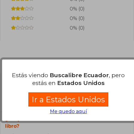
0% (0)
0% (0)
0% (0)
Preguntas frecuentes sobre el libro
Estás viendo
Buscalibre Ecuador
, pero
estás en
Estados Unidos
¿El libro es original?
Todos los libros de nuestro
Ir a Estados Unidos
catálogo son Originales.
Me quedo aquí
¿En qué Idioma está escrito el
libro?