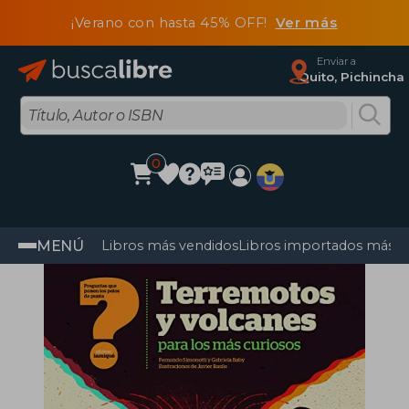
¡Verano con hasta 45% OFF!
Ver más
Enviar a
Quito, Pichincha
0
MENÚ
Libros más vendidos
Libros importados más v