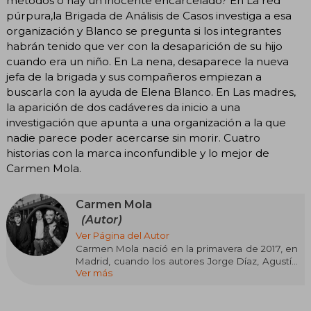
métodos o hay un inocente encarcelado? En La red
púrpura,la Brigada de Análisis de Casos investiga a esa
organización y Blanco se pregunta si los integrantes
habrán tenido que ver con la desaparición de su hijo
cuando era un niño. En La nena, desaparece la nueva
jefa de la brigada y sus compañeros empiezan a
buscarla con la ayuda de Elena Blanco. En Las madres,
la aparición de dos cadáveres da inicio a una
investigación que apunta a una organización a la que
nadie parece poder acercarse sin morir. Cuatro
historias con la marca inconfundible y lo mejor de
Carmen Mola.
Carmen Mola
(Autor)
Ver Página del Autor
Carmen Mola nació en la primavera de 2017, en
Madrid, cuando los autores Jorge Díaz, Agustín
Ver más
Martínez y Antonio Mercero decidieron
lanzarse a una aventura de creación colectiva
que cristalizó en una primera novela, La novia
gitana, a la que seguirían La red púrpura y La