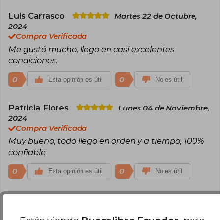
Luis Carrasco
Martes 22 de Octubre,
2024
Compra Verificada
Me gustó mucho, llego en casi excelentes
condiciones.
0
0
Esta opinión es útil
No es útil
Patricia Flores
Lunes 04 de Noviembre,
2024
Compra Verificada
Muy bueno, todo llego en orden y a tiempo, 100%
confiable
0
0
Esta opinión es útil
No es útil
Victor Cardona
Miércoles 19 de Marzo,
2025
Compra Verificada