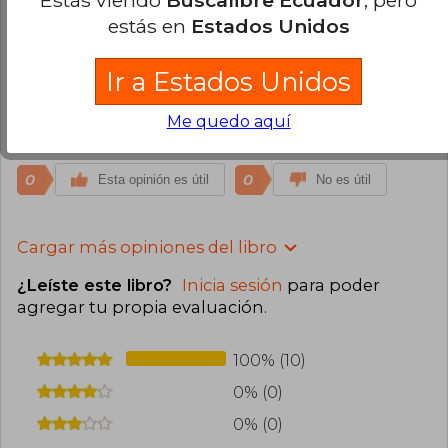
Estás viendo
Buscalibre Ecuador
, pero
estás en
Estados Unidos
Está fue mi primera compra en Buscalibre, el
paquete llegó en perfectas condiciones, la
presentación de los libros y el estuche son
Ir a Estados Unidos
hermosos, está edición permite adentrarse al
mundo de Elena Blanco de principio a fin, muy
Me quedo aquí
recomendado.
0
0
Esta opinión es útil
No es útil
Cargar más opiniones del libro
¿Leíste este libro?
Inicia sesión
para poder
agregar tu propia evaluación
.
100% (10)
0% (0)
0% (0)