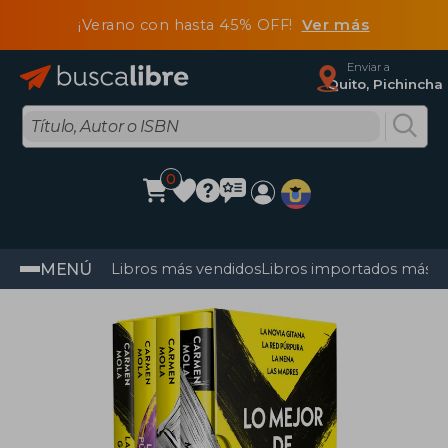
¡Verano con hasta 45% OFF!
Ver más
Enviar a
Quito, Pichincha
0
MENÚ
Libros más vendidos
Libros importados más v