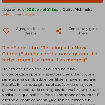
Llega entre
el 03 Sep
y
el 21 Sep
a
Quito, Pichincha
.
Seleccionar ubicación
Agregar a lista de
Comparte y gana
deseos
dinero
Reseña del libro "Tetralogía La Novia
Gitana (Estuche con: La novia gitana | La
red púrpura | La nena | Las madres)​"
Un estuche único con las cuatro novelas
protagonizadas por al inspectora Elena Blanco, una
serie que ha cambiado el perfil de la novela negra en
España. En La novia gitana, el cadáver de una joven
gitana es encontrado con signos de una brutal tortura,
similar a la que había sufrido su hermana años antes. El
asesino cumple condena. ¿Alguien ha imitado sus