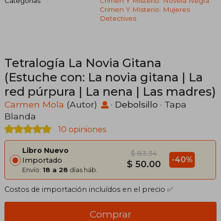
Categorías
Crimen Y Misterio: Novela Negra
Crimen Y Misterio: Mujeres
Detectives
Tetralogía La Novia Gitana
(Estuche con: La novia gitana | La
red púrpura | La nena | Las madres)​
Carmen Mola
(Autor)
·
Debolsillo
· Tapa
Blanda
10 opiniones
Libro Nuevo
$ 83.34
-40%
Importado
$ 50.00
Envío:
18 a 28
días háb.
Costos de importación incluídos en el precio ✅
Comprar