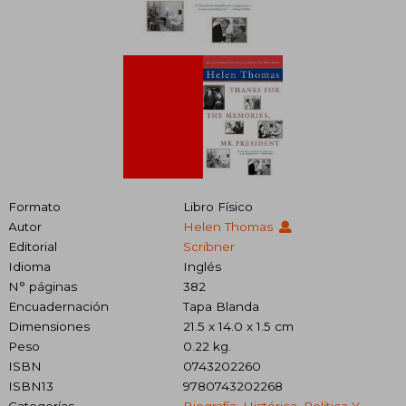
Formato
Libro Físico
Autor
Helen Thomas
Editorial
Scribner
Idioma
Inglés
N° páginas
382
Encuadernación
Tapa Blanda
Dimensiones
21.5 x 14.0 x 1.5 cm
Peso
0.22 kg.
ISBN
0743202260
ISBN13
9780743202268
Categorías
Biografía: Histórica, Política Y