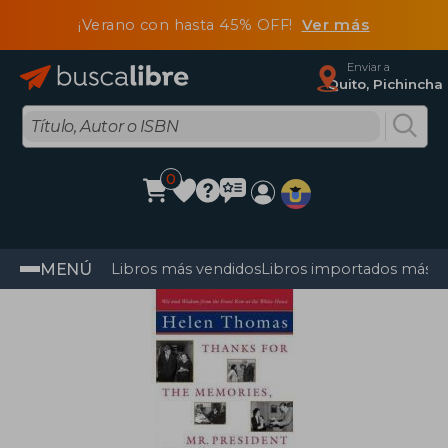
¡Verano con hasta 45% OFF!
Ver más
Enviar a
Quito, Pichincha
0
MENÚ
Libros más vendidos
Libros importados más v