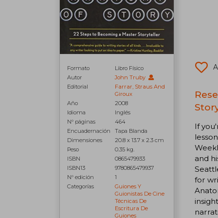
A
Formato
Libro Físico
Autor
John Truby
Editorial
Farrar, Straus And
Rese
Giroux
Año
2008
Story
Idioma
Inglés
N° páginas
464
If you
Encuadernación
Tapa Blanda
lesson
Dimensiones
20.8 x 13.7 x 2.3 cm
Weekly
Peso
0.35 kg.
and hi
ISBN
0865479933
Seattl
ISBN13
9780865479937
N° edición
1
for wr
Categorías
Guiones Y
Anatom
Guionistas De Cine
insigh
Técnicas De
Escritura De
narrat
Guiones