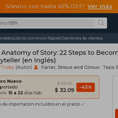
¡Verano con hasta 45% OFF!
Ver más
endidos
Libros con envío Rápido
Opiniones de clientes
 Anatomy of Story: 22 Steps to Beco
yteller (en Inglés)
 Truby
(Autor)
·
Farrar, Straus and Giroux
· Tapa 
bro Nuevo
$ 58.35
-45%
portado
$ 32.09
vío:
15 a 22
días háb.
s de importación incluídos en el precio ✅