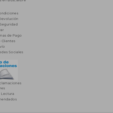
s en Buscalibre
ondiciones
 Devolución
 Seguridad
ar
rmas de Pago
 Clientes
vío
edes Sociales
eclamaciones
res
a Lectura
omendados