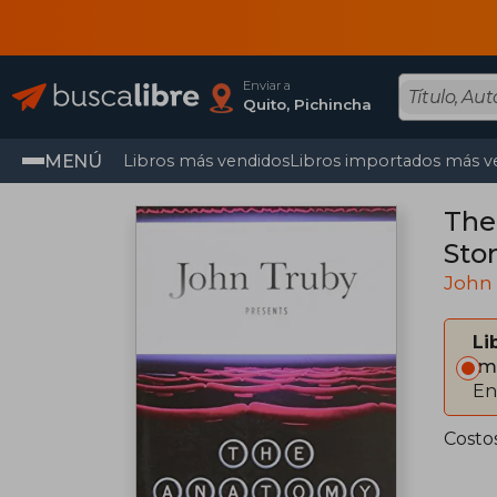
Enviar a
Quito, Pichincha
MENÚ
Libros más vendidos
Libros importados más v
The
Stor
John
Li
Im
En
Costo