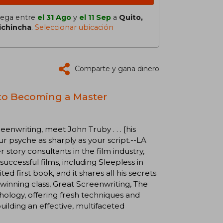
lega entre
el 31 Ago
y
el 11 Sep
a
Quito,
ichincha
.
Seleccionar ubicación
Comparte y gana dinero
 to Becoming a Master
enwriting, meet John Truby . . . [his
r psyche as sharply as your script.--LA
story consultants in the film industry,
ccessful films, including Sleepless in
d first book, and it shares all his secrets
-winning class, Great Screenwriting, The
ology, offering fresh techniques and
ilding an effective, multifaceted