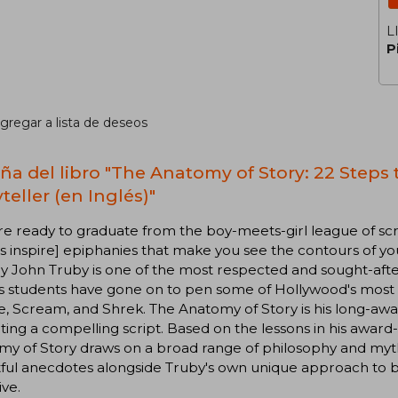
L
P
gregar a lista de deseos
ña del libro "The Anatomy of Story: 22 Steps
teller (en Inglés)"
're ready to graduate from the boy-meets-girl league of scre
s inspire] epiphanies that make you see the contours of you
 John Truby is one of the most respected and sought-after 
s students have gone on to pen some of Hollywood's most su
e, Scream, and Shrek. The Anatomy of Story is his long-awaite
iting a compelling script. Based on the lessons in his award
y of Story draws on a broad range of philosophy and myth
tful anecdotes alongside Truby's own unique approach to bu
ive.