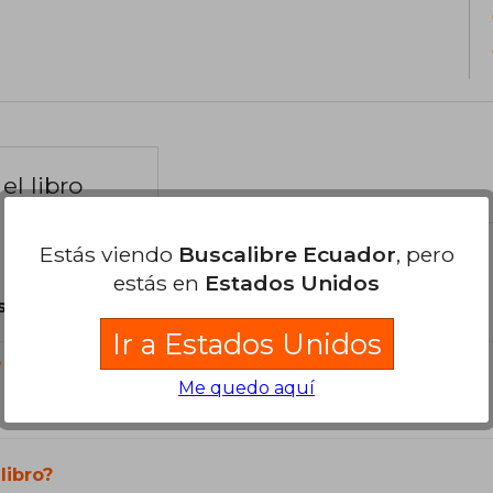
el libro
Estás viendo
Buscalibre Ecuador
, pero
estás en
Estados Unidos
son Originales.
Ir a Estados Unidos
?
Me quedo aquí
libro?