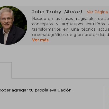
John Truby
(Autor)
Ver Página
Basado en las clases magistrales de 
conceptos y arquetipos extraídos d
transformarlos en una técnica actua
cinematográficos de gran profundidad
brillante como práctico. Su desarro
Ver más
emocional y moral de sus protagonistas
aficionados— multitud de herramientas 
los personajes cobren sentido y el pú
recursos para construir tramas sorpre
del propio autor. Los 22 pasos para l
Truby se pueden aplicar a todo tipo d
artículos periodísticos, memorias y e
donde han probado su mayor eficacia.
poder agregar tu propia evaluación
.