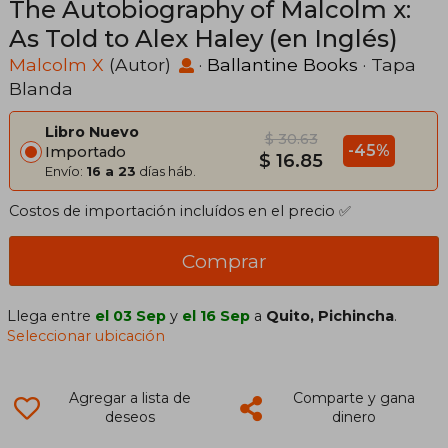
The Autobiography of Malcolm x:
As Told to Alex Haley (en Inglés)
Malcolm X
(Autor)
·
Ballantine Books
· Tapa
Blanda
Libro Nuevo
$ 30.63
-45%
Importado
$ 16.85
Envío:
16 a 23
días háb.
Costos de importación incluídos en el precio ✅
Comprar
Llega entre
el 03 Sep
y
el 16 Sep
a
Quito, Pichincha
.
Seleccionar ubicación
Agregar a lista de
Comparte y gana
deseos
dinero