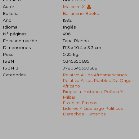
Autor
Malcolm X
Editorial
Ballantine Books
Año
1992
Idioma
Inglés
N° páginas
496
Encuadernación
Tapa Blanda
Dimensiones
17.3 x 10.4 x 3.3 cm
Peso
0.25 kg.
ISBN
0345350685
ISBN13
9780345350688
Categorías
Relativo A Los Afroamericanos
Relativo A Los Pueblos De Origen
Africano
Biografía: Histórica, Política Y
Militar
Estudios Étnicos
Líderes Y Liderazgo Políticos
Derechos Humanos