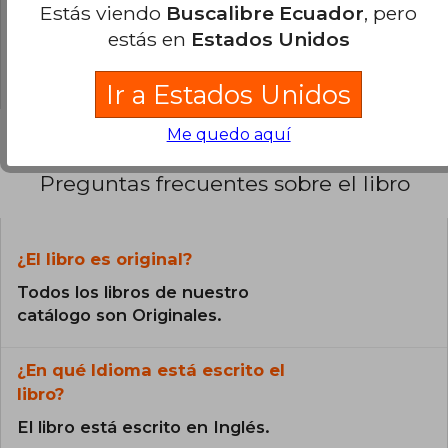
0% (0)
Estás viendo
Buscalibre Ecuador
, pero
0% (0)
estás en
Estados Unidos
0% (0)
Ir a Estados Unidos
Me quedo aquí
Preguntas frecuentes sobre el libro
¿El libro es original?
Todos los libros de nuestro
catálogo son Originales.
¿En qué Idioma está escrito el
libro?
El libro está escrito en Inglés.