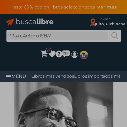
Hasta 60% dto en libros seleccionados
Ver más
Enviar a
Quito, Pichincha
0
MENÚ
Libros más vendidos
Libros importados más v