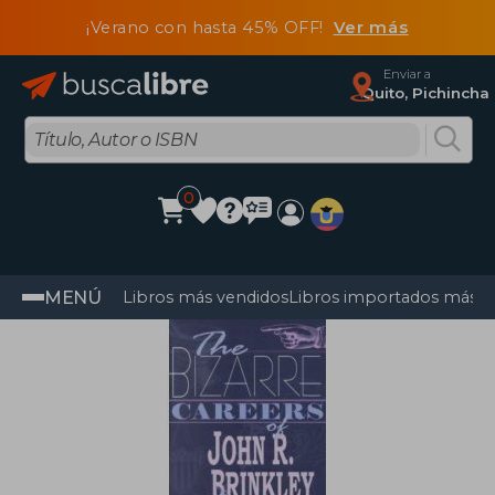
¡Verano con hasta 45% OFF!
Ver más
Enviar a
Quito, Pichincha
0
MENÚ
Libros más vendidos
Libros importados más v