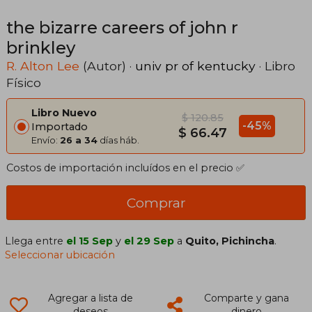
the bizarre careers of john r
brinkley
R. Alton Lee
(Autor) ·
univ pr of kentucky
· Libro
Físico
Libro Nuevo
$ 120.85
-45%
Importado
$ 66.47
Envío:
26 a 34
días háb.
Costos de importación incluídos en el precio ✅
Comprar
Llega entre
el 15 Sep
y
el 29 Sep
a
Quito, Pichincha
.
Seleccionar ubicación
Agregar a lista de
Comparte y gana
deseos
dinero