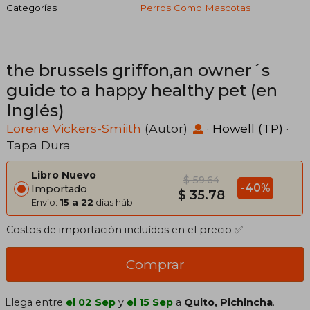
Categorías
Perros Como Mascotas
the brussels griffon,an owner´s
guide to a happy healthy pet (en
Inglés)
Lorene Vickers-Smiith
(Autor)
·
Howell (TP)
·
Tapa Dura
Libro Nuevo
$ 59.64
-40%
Importado
$ 35.78
Envío:
15 a 22
días háb.
Costos de importación incluídos en el precio ✅
Comprar
Llega entre
el 02 Sep
y
el 15 Sep
a
Quito, Pichincha
.