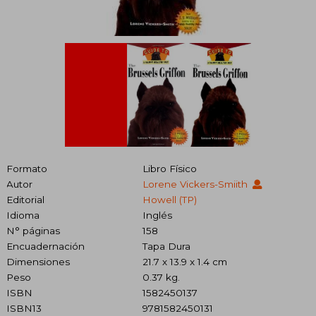
Formato
Libro Físico
Autor
Lorene Vickers-Smiith
Editorial
Howell (TP)
Idioma
Inglés
N° páginas
158
Encuadernación
Tapa Dura
Dimensiones
21.7 x 13.9 x 1.4 cm
Peso
0.37 kg.
ISBN
1582450137
ISBN13
9781582450131