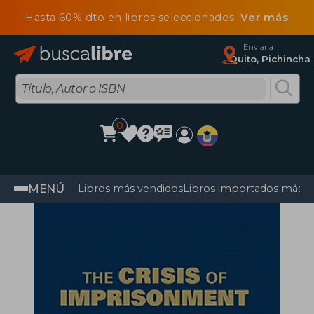
Hasta 60% dto en libros seleccionados
Ver más
Enviar a
Quito, Pichincha
0
MENÚ
Libros más vendidos
Libros importados más v