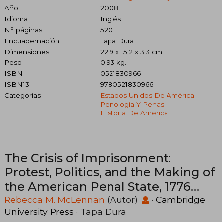
Año
2008
Idioma
Inglés
N° páginas
520
Encuadernación
Tapa Dura
Dimensiones
22.9 x 15.2 x 3.3 cm
Peso
0.93 kg.
ISBN
0521830966
ISBN13
9780521830966
Categorías
Estados Unidos De América
Penología Y Penas
Historia De América
The Crisis of Imprisonment:
Protest, Politics, and the Making of
the American Penal State, 1776
1941: 0 (Cambridge Historical
Rebecca M. McLennan
(Autor)
·
Cambridge
University Press
· Tapa Dura
Studies in American law and