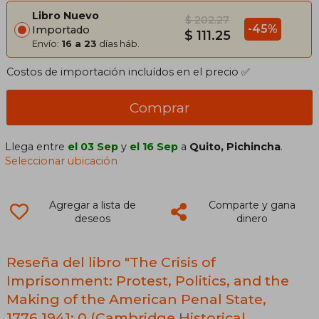
Society) (en Inglés)
Libro Nuevo
$ 202.27
-45%
Importado
$ 111.25
Envío:
16 a 23
días háb.
Costos de importación incluídos en el precio ✅
Comprar
Llega entre
el 03 Sep
y
el 16 Sep
a
Quito, Pichincha
.
Seleccionar ubicación
Agregar a lista de
Comparte y gana
deseos
dinero
Reseña del libro "The Crisis of
Imprisonment: Protest, Politics, and the
Making of the American Penal State,
1776 1941: 0 (Cambridge Historical