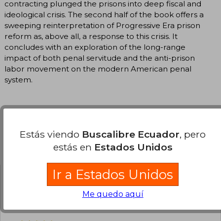
contracting plunged the prisons into deep fiscal and
ideological crisis. The second half of the book offers a
sweeping reinterpretation of Progressive Era prison
reform as, above all, a response to this crisis. It
concludes with an exploration of the long-range
impact of both penal servitude and the anti-prison
labor movement on the modern American penal
system.
Estás viendo
Buscalibre Ecuador
, pero
estás en
Estados Unidos
Opiniones del libro
Ir a Estados Unidos
¿Leíste este libro?
Inicia sesión
para poder
Me quedo aquí
agregar tu propia evaluación
.