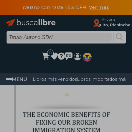
¡Verano con hasta 45% OFF!
Ver más
Enviar a
Quito, Pichincha
0
MENÚ
Libros más vendidos
Libros importados más v