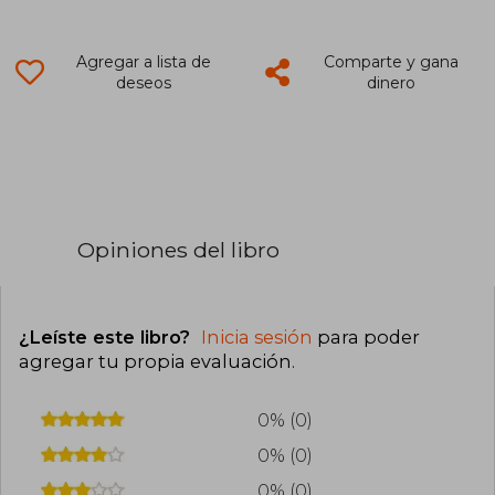
Agregar a lista de
Comparte y gana
deseos
dinero
Opiniones del libro
¿Leíste este libro?
Inicia sesión
para poder
agregar tu propia evaluación
.
0% (0)
0% (0)
0% (0)