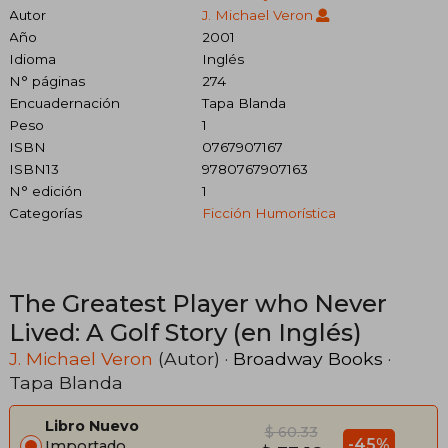
Autor
J. Michael Veron
Año
2001
Idioma
Inglés
N° páginas
274
Encuadernación
Tapa Blanda
Peso
1
ISBN
0767907167
ISBN13
9780767907163
N° edición
1
Categorías
Ficción Humorística
The Greatest Player who Never
Lived: A Golf Story (en Inglés)
J. Michael Veron
(Autor) ·
Broadway Books
·
Tapa Blanda
Libro Nuevo
$ 60.33
-45%
Importado