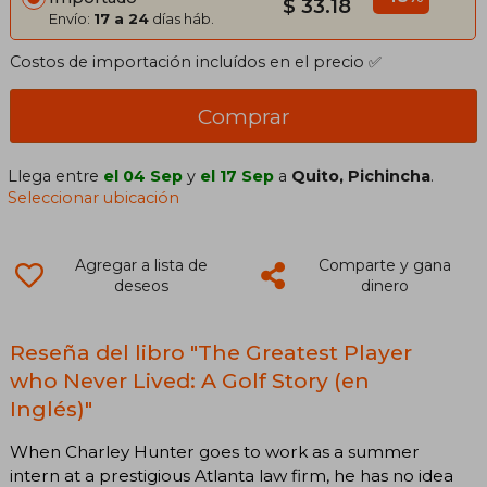
$ 33.18
Envío:
17 a 24
días háb.
Costos de importación incluídos en el precio ✅
Comprar
Llega entre
el 04 Sep
y
el 17 Sep
a
Quito, Pichincha
.
Seleccionar ubicación
Agregar a lista de
Comparte y gana
deseos
dinero
Reseña del libro "The Greatest Player
who Never Lived: A Golf Story (en
Inglés)"
When Charley Hunter goes to work as a summer
intern at a prestigious Atlanta law firm, he has no idea