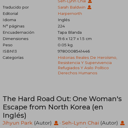
Seh-Lynn Chai
Traducido por
Sarah Baldwin
Editorial
Harpernorth
Idioma
Inglés
N° páginas
224
Encuadernación
Tapa Blanda
Dimensiones
19.6 x 12.7 x 1.5 cm
Peso
0.05 kg.
ISBN13
9780008541446
Categorías
Historias Reales De Heroísmo,
Resistencia Y Supervivencia
Refugiados Y Asilo Político
Derechos Humanos
The Hard Road Out: One Woman's
Escape from North Korea (en
Inglés)
Jihyun Park
(Autor)
·
Seh-Lynn Chai
(Autor)