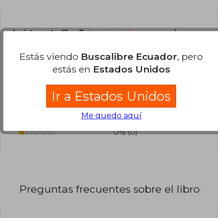
¿Leíste este libro?
Inicia sesión
para poder
agregar tu propia evaluación
.
Estás viendo
Buscalibre Ecuador
, pero
estás en
Estados Unidos
0% (0)
0% (0)
Ir a Estados Unidos
0% (0)
Me quedo aquí
0% (0)
0% (0)
Preguntas frecuentes sobre el libro