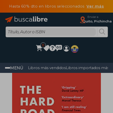
Hasta 60% dto en libros seleccionados
Ver más
Enviar a
Quito, Pichincha
0
MENÚ
Libros más vendidos
Libros importados más v