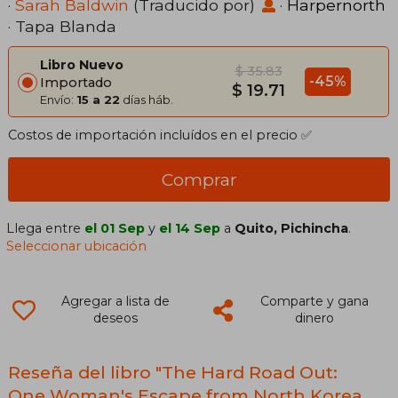
·
Sarah Baldwin
(Traducido por)
·
Harpernorth
· Tapa Blanda
Libro Nuevo
$ 35.83
-45%
Importado
$ 19.71
Envío:
15 a 22
días háb.
Costos de importación incluídos en el precio ✅
Comprar
Llega entre
el 01 Sep
y
el 14 Sep
a
Quito, Pichincha
.
Seleccionar ubicación
Agregar a lista de
Comparte y gana
deseos
dinero
Reseña del libro "The Hard Road Out:
One Woman's Escape from North Korea