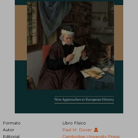
Formato
Libro Físico
Autor
Paul M. Dover
Editorial
Cambridge University Press