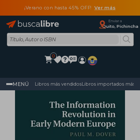
¡Verano con hasta 45% OFF!
Ver más
Enviar a
Quito, Pichincha
0
MENÚ
Libros más vendidos
Libros importados más v