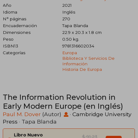
Año
2021
Idioma
Inglés
N° páginas
270
Encuadernación
Tapa Blanda
Dimensiones
22.9 x 20.3 x 1.8 cm
Peso
0.50 kg.
ISBN13
9781316602034
Categorías
Europa
Biblioteca Y Servicios De
Información
Historia De Europa
The Information Revolution in
Early Modern Europe (en Inglés)
Paul M. Dover
(Autor)
·
Cambridge University
Press
· Tapa Blanda
Libro Nuevo
$ 91.23