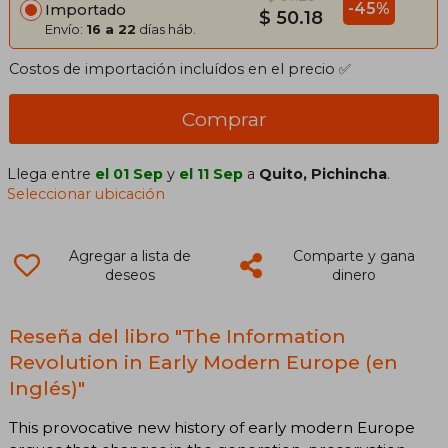
-45%
Importado
$ 50.18
Envío:
16 a 22
días háb.
Costos de importación incluídos en el precio ✅
Comprar
Llega entre
el 01 Sep
y
el 11 Sep
a
Quito, Pichincha
.
Seleccionar ubicación
Agregar a lista de
Comparte y gana
deseos
dinero
Reseña del libro "The Information
Revolution in Early Modern Europe (en
Inglés)"
This provocative new history of early modern Europe