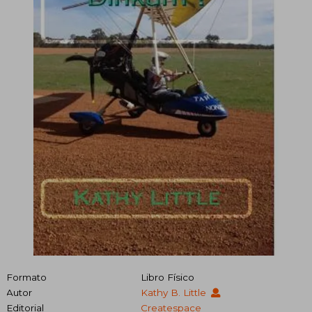
Formato
Libro Físico
Autor
Kathy B. Little
Editorial
Createspace