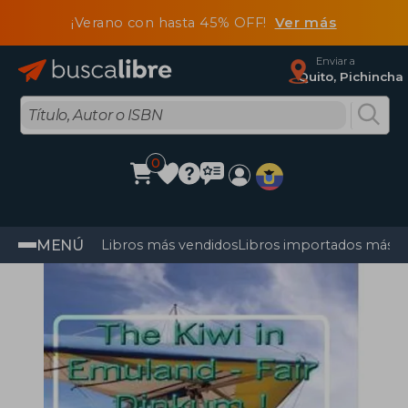
¡Verano con hasta 45% OFF!
Ver más
Enviar a
Quito, Pichincha
0
MENÚ
Libros más vendidos
Libros importados más v