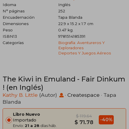
Idioma
Inglés
N° páginas
252
Encuadernación
Tapa Blanda
Dimensiones
22.9 x 15.2 x 1.7 cm
Peso
0.47 kg.
ISBN13
9781514185391
Categorías
Biografía: Aventureros Y
Exploradores
Deportes Y Juegos Aéreos
The Kiwi in Emuland - Fair Dinkum
! (en Inglés)
Kathy B. Little
(Autor)
·
Createspace
· Tapa
Blanda
Libro Nuevo
$ 119.64
-40%
Importado
$ 71.78
Envío:
21 a 28
días háb.