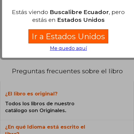
0% (0)
Estás viendo
Buscalibre Ecuador
, pero
0% (0)
estás en
Estados Unidos
0% (0)
Ir a Estados Unidos
0% (0)
Me quedo aquí
Preguntas frecuentes sobre el libro
¿El libro es original?
Todos los libros de nuestro
catálogo son Originales.
¿En qué Idioma está escrito el