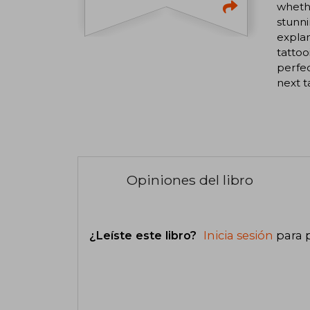
whethe
stunni
explan
tattoo
perfec
next t
Opiniones del libro
¿Leíste este libro?
Inicia sesión
para 