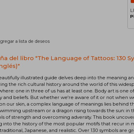
L
P
gregar a lista de deseos
ña del libro "The Language of Tattoos: 130
nglés)"
eautifully illustrated guide delves deep into the meaning an
ing the rich cultural history around the world of this wides
here: one in three of us has at least one. Body art is one 
ty and beliefs. But whether we're aware of it or not when
on our skin, a complex language of meanings lies behind the
wimming upstream or a dragon rising towards the sun: in th
s of strength and overcoming adversity. This book uncove
g into the history of the most popular motifs that recur in m
, traditional, Japanese, and realistic. Over 130 symbols are