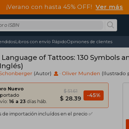
¡Verano con hasta 45% OFF!
Ver más
endidos
Libros con envío Rápido
Opiniones de clientes
 Language of Tattoos: 130 Symbols 
Inglés)
 Schonberger
(Autor)
·
Oliver Munden
(Ilustrado 
bro Nuevo
$ 51.61
-45%
portado
$ 28.39
vío:
16 a 23
días háb.
s de importación incluídos en el precio ✅