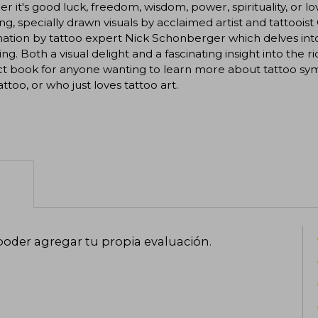
r it's good luck, freedom, wisdom, power, spirituality, or lov
ng, specially drawn visuals by acclaimed artist and tattoo
ation by tattoo expert Nick Schonberger which delves into it
ing. Both a visual delight and a fascinating insight into the ri
t book for anyone wanting to learn more about tattoo symbo
attoo, or who just loves tattoo art.
poder agregar tu propia evaluación
.