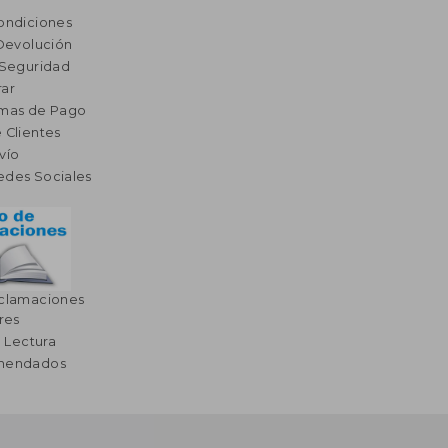
ondiciones
 Devolución
 Seguridad
ar
rmas de Pago
 Clientes
vío
edes Sociales
eclamaciones
res
a Lectura
omendados