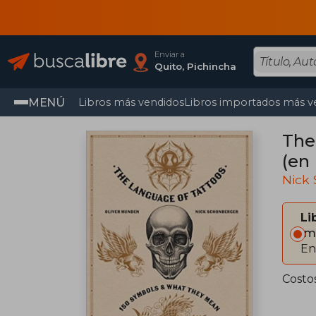
Enviar a
Quito, Pichincha
MENÚ
Libros más vendidos
Libros importados más v
The
(en 
Nick
Li
Im
En
Costo