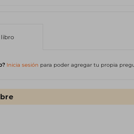
libro
o?
Inicia sesión
para poder agregar tu propia preg
ibre