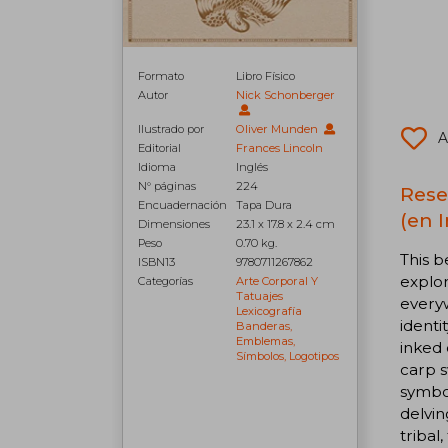
Formato
Libro Físico
Autor
Nick Schonberger
Ilustrado por
Oliver Munden
A
Editorial
Frances Lincoln
Idioma
Inglés
N° páginas
224
Rese
Encuadernación
Tapa Dura
(en I
Dimensiones
23.1 x 17.8 x 2.4 cm
Peso
0.70 kg.
This b
ISBN13
9780711267862
explor
Categorías
Arte Corporal Y
Tatuajes
everyw
Lexicografía
identi
Banderas,
Emblemas,
inked 
Símbolos, Logotipos
carp s
symbol
delvin
tribal