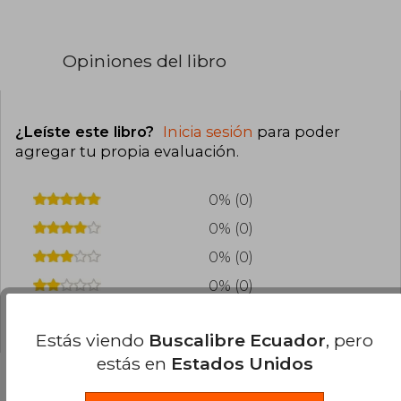
Opiniones del libro
¿Leíste este libro?
Inicia sesión
para poder
agregar tu propia evaluación
.
0% (0)
0% (0)
0% (0)
0% (0)
0% (0)
Estás viendo
Buscalibre Ecuador
, pero
estás en
Estados Unidos