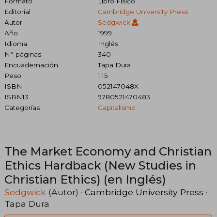
Formato
Libro Físico
Editorial
Cambridge University Press
Autor
Sedgwick
Año
1999
Idioma
Inglés
N° páginas
340
Encuadernación
Tapa Dura
Peso
1.15
ISBN
052147048X
ISBN13
9780521470483
Categorías
Capitalismo
The Market Economy and Christian
Ethics Hardback (New Studies in
Christian Ethics) (en Inglés)
Sedgwick
(Autor) ·
Cambridge University Press
·
Tapa Dura