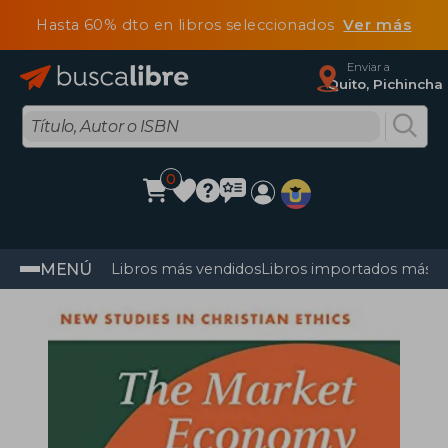
Hasta 60% dto en libros seleccionados
Ver más
Enviar a
Quito, Pichincha
0
MENÚ
Libros más vendidos
Libros importados más v