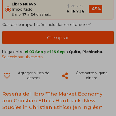
Libro Nuevo
$ 285.72
-45%
Importado
$ 157.15
Envío:
17 a 24
días háb.
Costos de importación incluídos en el precio ✅
Comprar
Llega entre
el 03 Sep
y
el 16 Sep
a
Quito, Pichincha
.
Seleccionar ubicación
Agregar a lista de
Comparte y gana
deseos
dinero
Reseña del libro "The Market Economy
and Christian Ethics Hardback (New
Studies in Christian Ethics) (en Inglés)"