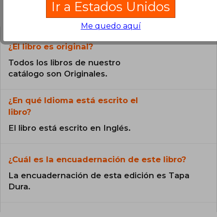
Ir a Estados Unidos
Preguntas frecuentes sobre el libro
Me quedo aquí
¿El libro es original?
Todos los libros de nuestro
catálogo son Originales.
¿En qué Idioma está escrito el
libro?
El libro está escrito en Inglés.
¿Cuál es la encuadernación de este libro?
La encuadernación de esta edición es Tapa
Dura.