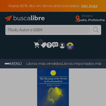
Hasta 60% dto en libros seleccionados
Ver más
Enviar a
Quito, Pichincha
0
MENÚ
Libros más vendidos
Libros importados más v