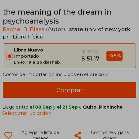
the meaning of the dream in
psychoanalysis
Rachel B. Blass
(Autor) ·
state univ of new york
pr
· Libro Físico
Libro Nuevo
$ 93.04
-45%
Importado
$ 51.17
Envío:
19 a 26
días háb.
Costos de importación incluídos en el precio ✅
Comprar
Llega entre
el 08 Sep
y
el 21 Sep
a
Quito, Pichincha
.
Seleccionar ubicación
Agregar a lista de
Comparte y gana
deseos
dinero