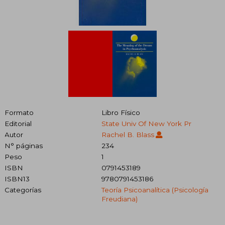
Formato
Libro Físico
Editorial
State Univ Of New York Pr
Autor
Rachel B. Blass
N° páginas
234
Peso
1
ISBN
0791453189
ISBN13
9780791453186
Categorías
Teoría Psicoanalítica (psicología
Freudiana)