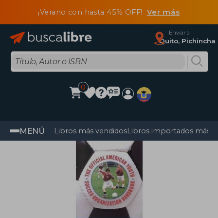
¡Verano con hasta 45% OFF!
Ver más
Enviar a
Quito, Pichincha
0
MENÚ
Libros más vendidos
Libros importados más v