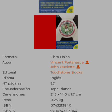
Formato
Libro Físico
Autor
Vincent Fortanasce
John Ouelette
Editorial
Touchstone Books
Idioma
Inglés
N° páginas
251
Encuadernación
Tapa Blanda
Dimensiones
21.5 x 14.0 x 1.7 cm
Peso
0.25 kg.
ISBN
074321384X
ISBN13
9780743213844