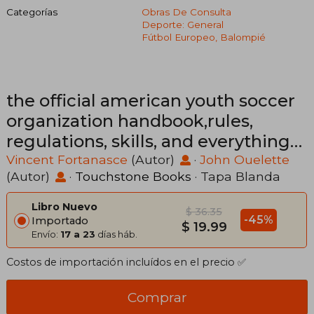
Categorías
Obras De Consulta
Deporte: General
Fútbol Europeo, Balompié
the official american youth soccer
organization handbook,rules,
regulations, skills, and everything
else kids, parents, and coaches
Vincent Fortanasce
(Autor)
·
John Ouelette
(Autor)
·
Touchstone Books
· Tapa Blanda
need to partcipate in you (en
Inglés)
Libro Nuevo
$ 36.35
-45%
Importado
$ 19.99
Envío:
17 a 23
días háb.
Costos de importación incluídos en el precio ✅
Comprar