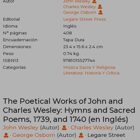
Autor
John Wesley
Charles Wesley
George Osborn
Editorial
Legare Street Press
Idioma
Inglés
N° páginas
408
Encuadernación
Tapa Dura
Dimensiones
23.4 x 15.6 x 2.4 cm
Peso
0.74 kg.
ISBN13
9781015527744
Categorías
Música Sacra Y Religiosa
Literatura: Historia Y Crítica
The Poetical Works of John and
Charles Wesley: Hymns and Sacred
Poems, 1739, and 1740 (en Inglés)
John Wesley
(Autor)
·
Charles Wesley
(Autor)
·
George Osborn
(Autor)
·
Legare Street