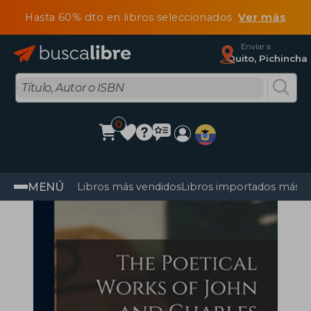
Hasta 60% dto en libros seleccionados
Ver más
Enviar a
Quito, Pichincha
0
MENÚ
Libros más vendidos
Libros importados más v