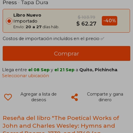
Press
· Tapa Dura
Libro Nuevo
$ 103.79
-40%
Importado
$ 62.27
Envío:
20 a 27
días háb.
Costos de importación incluídos en el precio ✅
Comprar
Llega entre
el 08 Sep
y
el 21 Sep
a
Quito, Pichincha
.
Seleccionar ubicación
Agregar a lista de
Comparte y gana
deseos
dinero
Reseña del libro "The Poetical Works of
John and Charles Wesley: Hymns and