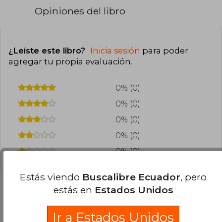
Opiniones del libro
¿Leíste este libro?
Inicia sesión
para poder
agregar tu propia evaluación
.
0% (0)
0% (0)
0% (0)
0% (0)
0% (0)
Estás viendo
Buscalibre Ecuador
, pero
estás en
Estados Unidos
Preguntas frecuentes sobre el libro
Ir a Estados Unidos