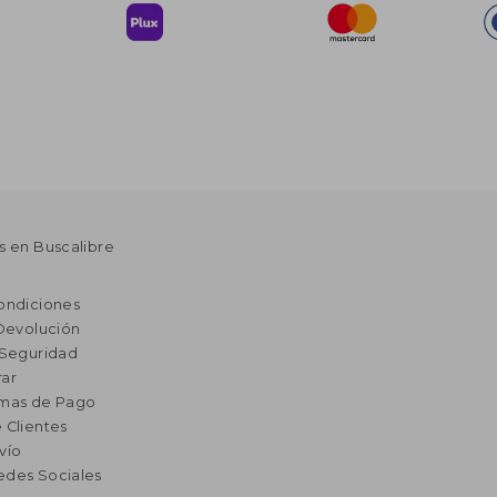
s en Buscalibre
ondiciones
 Devolución
 Seguridad
ar
rmas de Pago
 Clientes
vío
edes Sociales