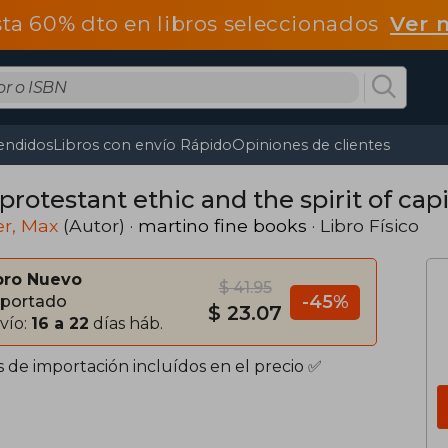
ta 60% dto en libros seleccionados
Ver 
endidos
Libros con envío Rápido
Opiniones de clientes
protestant ethic and the spirit of cap
r, Max
(Autor) ·
martino fine books
· Libro Físico
bro Nuevo
$ 41.95
-45%
portado
$ 23.07
vío:
16 a 22
días háb.
s de importación incluídos en el precio ✅