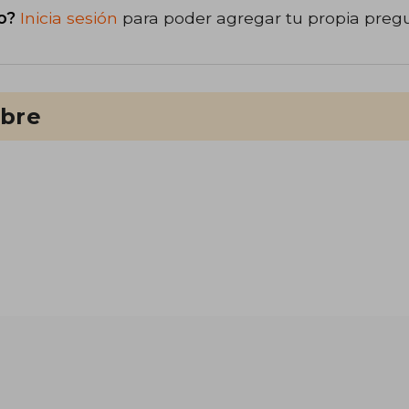
o?
Inicia sesión
para poder agregar tu propia preg
ibre