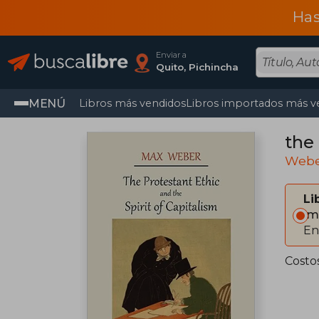
Has
Enviar a
Quito, Pichincha
MENÚ
Libros más vendidos
Libros importados más v
the 
Webe
Li
Im
En
Costo