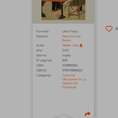
A
Formato
Libro Físico
Editorial
Martino Fine
Books
Autor
Weber, Max
Año
2010
Idioma
Inglés
N° páginas
308
ISBN
1578989566
ISBN13
9781578989560
Categorías
Toma De
Decisiones En La
Gestión De
Empresas